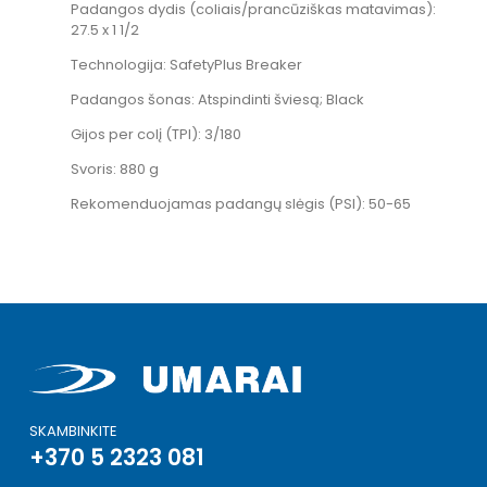
Padangos dydis (coliais/prancūziškas matavimas):
27.5 x 1 1/2
Technologija: SafetyPlus Breaker
Padangos šonas: Atspindinti šviesą; Black
Gijos per colį (TPI): 3/180
Svoris: 880 g
Rekomenduojamas padangų slėgis (PSI): 50-65
SKAMBINKITE
+370 5 2323 081