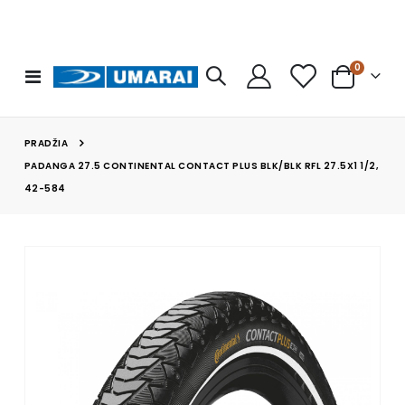
prekės
0
Toggle
Cart
Nav
PRADŽIA
PADANGA 27.5 CONTINENTAL CONTACT PLUS BLK/BLK RFL 27.5X1 1/2,
42-584
Skip
to
the
end
of
the
images
gallery