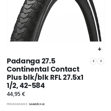
Skip
Padanga 27.5
to
the
Continental Contact
beginning
Plus blk/blk RFL 27.5x1
of
the
1/2, 42-584
images
gallery
44,95 €
PRIEINAMUMAS:
SANDĖLYJE