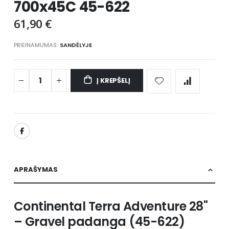
700x45C 45-622
images
gallery
61,90 €
PRIEINAMUMAS:
SANDĖLYJE
Į KREPŠELĮ
APRAŠYMAS
Continental Terra Adventure 28"
– Gravel padanga (45-622)