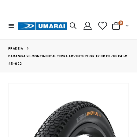
prekės
0
Toggle
Cart
Nav
PRADŽIA
PADANGA 28 CONTINENTAL TERRA ADVENTURE GR TR BK FB 700X45C
45-622
Skip
to
the
end
of
the
images
gallery