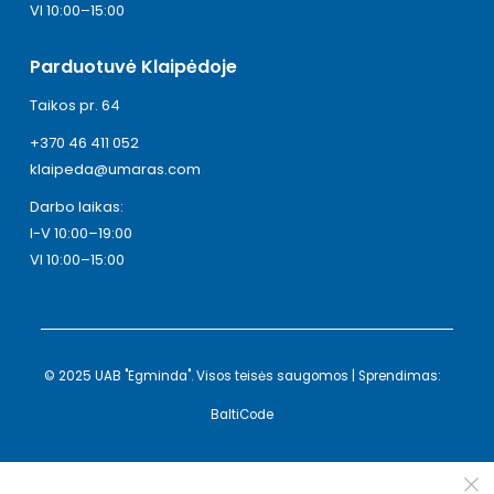
VI 10:00–15:00
Parduotuvė Klaipėdoje
Taikos pr. 64
+370 46 411 052
klaipeda@umaras.com
Darbo laikas:
I-V 10:00–19:00
VI 10:00–15:00
© 2025 UAB "Egminda". Visos teisės saugomos | Sprendimas:
BaltiCode