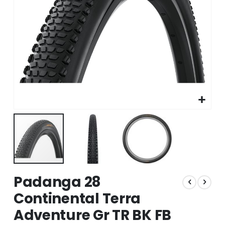
Skip
Padanga 28
to
the
Continental Terra
beginning
Adventure Gr TR BK FB
of
the