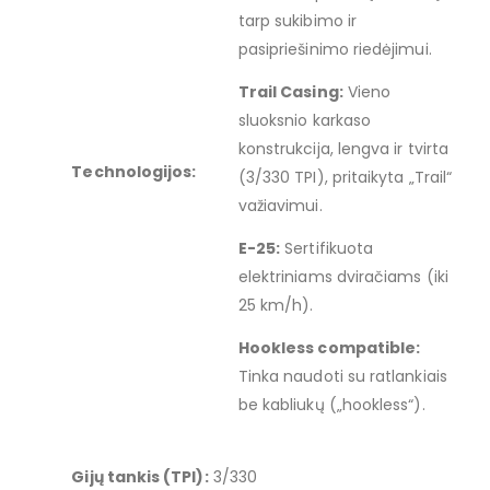
tarp sukibimo ir
pasipriešinimo riedėjimui.
Trail Casing:
Vieno
sluoksnio karkaso
konstrukcija, lengva ir tvirta
Technologijos:
(3/330 TPI), pritaikyta „Trail“
važiavimui.
E-25:
Sertifikuota
elektriniams dviračiams (iki
25 km/h).
Hookless compatible:
Tinka naudoti su ratlankiais
be kabliukų („hookless“).
Gijų tankis (TPI):
3/330