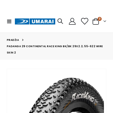
prekės
0
Toggle
Cart
Nav
PRADŽIA
PADANGA 29 CONTINENTAL RACE KING BK/BK 29X2.2, 55-622 WIRE
SKIN 2
Skip
to
the
end
of
the
images
gallery