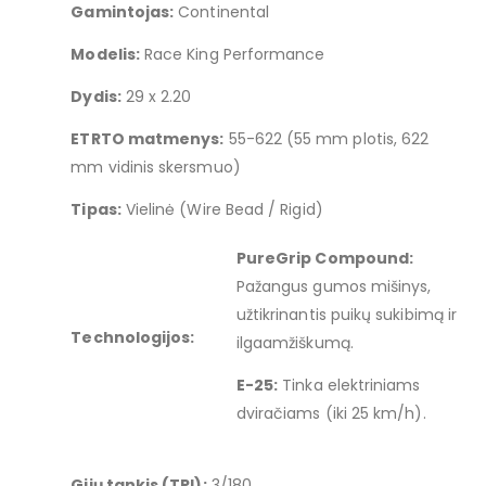
Gamintojas:
Continental
Modelis:
Race King Performance
Dydis:
29 x 2.20
ETRTO matmenys:
55-622 (55 mm plotis, 622
mm vidinis skersmuo)
Tipas:
Vielinė (Wire Bead / Rigid)
PureGrip Compound:
Pažangus gumos mišinys,
užtikrinantis puikų sukibimą ir
Technologijos:
ilgaamžiškumą.
E-25:
Tinka elektriniams
dviračiams (iki 25 km/h).
Gijų tankis (TPI):
3/180