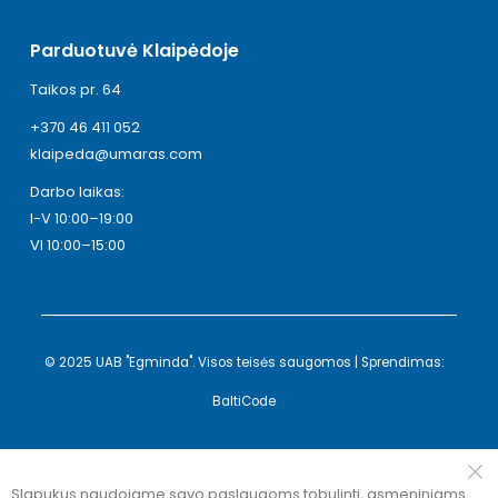
Parduotuvė Klaipėdoje
Taikos pr. 64
+370 46 411 052
klaipeda@umaras.com
Darbo laikas:
I-V 10:00–19:00
VI 10:00–15:00
© 2025 UAB "Egminda". Visos teisės saugomos | Sprendimas:
BaltiCode
Slapukus naudojame savo paslaugoms tobulinti, asmeniniams