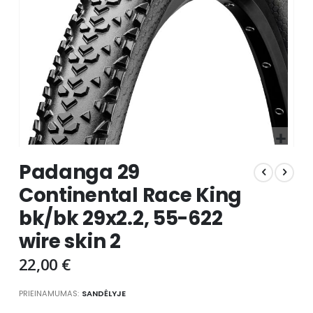
Skip
Padanga 29
to
the
Continental Race King
beginning
bk/bk 29x2.2, 55-622
of
the
wire skin 2
images
gallery
22,00 €
PRIEINAMUMAS:
SANDĖLYJE