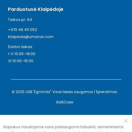
Parduotuvė Klaipėdoje
Taikos pr. 64
+370 46 411 052
klaipeda@umaras.com
Darbo laikas:
I-V 10:00–19:00
VI 10:00–15:00
© 2025 UAB "Egminda". Visos teisės saugomos | Sprendimas:
BaltiCode
Slapukus naudojame savo paslaugoms tobulinti, asmeniniams