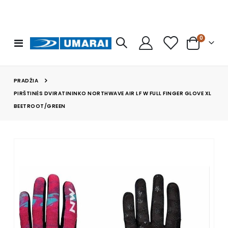
prekės
0
Toggle
Cart
Nav
PRADŽIA
PIRŠTINĖS DVIRATININKO NORTHWAVE AIR LF W FULL FINGER GLOVE XL
BEETROOT/GREEN
Skip
to
the
end
of
the
images
gallery