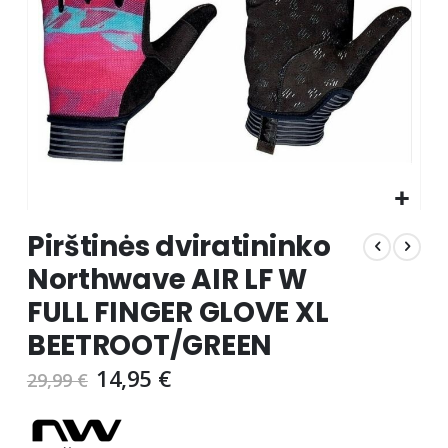
Skip
Pirštinės dviratininko
to
the
Northwave AIR LF W
beginning
FULL FINGER GLOVE XL
of
the
BEETROOT/GREEN
images
gallery
14,95 €
29,99 €