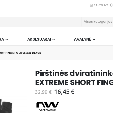
PALYGINTI (
)
GA
AKSESUARAI
AVALYNĖ
RT FINGER GLOVE XXL BLACK
Pirštinės dviratini
EXTREME SHORT FIN
16,45 €
32,99 €