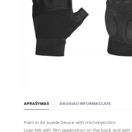
gallery
Skip
to
APRAŠYMAS
DAUGIAU INFORMACIJOS
the
beginning
of
Palm in AX suede Deuce with microinjection
the
Logo NW with film application on the back and with 