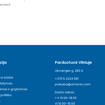
vement
cija
Parduotuvė Vilniuje
Ukmergės g. 283 A
ymo būdai
+370 5 2323 081
statymas
prekyba@umaras.com
timas ir grąžinimas
Darbo laikas:
politika
I-V 10:00–19:00
s
VI 10:00–15:00