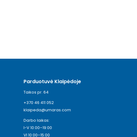
Parduotuvė Klaipėdoje
Taikos pr. 64
+370 46 411 052
klaipeda@umaras.com
Darbo laikas:
I-V 10:00–19:00
VI 10:00–15:00