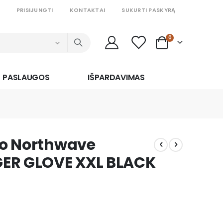
PRISIJUNGTI
KONTAKTAI
SUKURTI PASKYRĄ
prekės
0
Cart
PASLAUGOS
IŠPARDAVIMAS
nko Northwave
GER GLOVE XXL BLACK