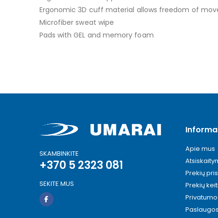
images
Ergonomic 3D cuff material allows freedom of mo
gallery
Microfiber sweat wipe
Pads with GEL and memory foam
Informa
Apie mus
SKAMBINKITE
Atsiskait
+370 5 2323 081
Prekių pri
SEKITE MUS
Prekių kei
Privatumo 
Paslaugo