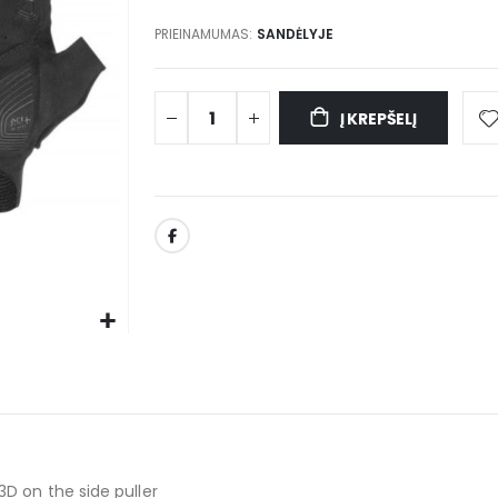
PRIEINAMUMAS:
SANDĖLYJE
Į KREPŠELĮ
3D on the side puller