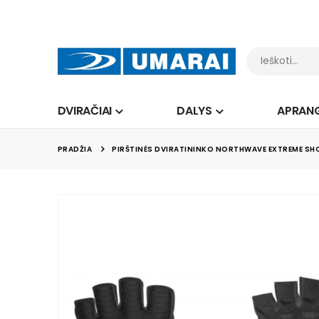
DVIRAČIAI
DALYS
APRAN
PRADŽIA
PIRŠTINĖS DVIRATININKO NORTHWAVE EXTREME SHO
Skip
to
the
end
of
the
images