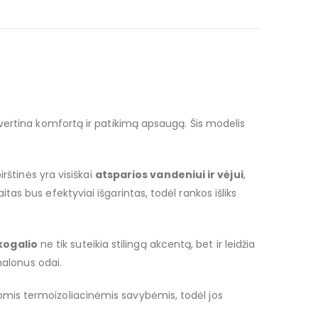
 vertina komfortą ir patikimą apsaugą. Šis modelis
pirštinės yra visiškai
atsparios vandeniui ir vėjui
,
as bus efektyviai išgarintas, todėl rankos išliks
kogalio
ne tik suteikia stilingą akcentą, bet ir leidžia
malonus odai.
iomis termoizoliacinėmis savybėmis, todėl jos