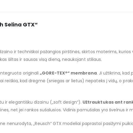
ch Selina GTX“
zaino ir techniškai pažangios pirštinės, skirtos moterims, kurios
kas šiltas ir sausas visą dieną, neaukojant stiliaus.
integruota originali
„GORE-TEX®“ membrana
. Ji užtikrina, kad 
reiškia, kad drėgmė (sniegas ar lietus) nepateks į vidų, o prakait
u ir elegantišku dizainu („soft design“).
Užtrauktukas ant ran
tines, net jei rankos sušalusios. Vidinis pamušalas yra švelnus ir 
ašyme nenurodyta, „Reusch“ GTX modeliai paprastai pasižymi puik