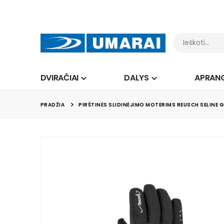
DVIRAČIAI
DALYS
APRAN
PRADŽIA
PIRŠTINĖS SLIDINĖJIMO MOTERIMS REUSCH SELINE G
Skip
to
the
end
of
the
images