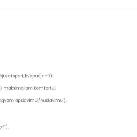
jui atspari, kvėpuojanti).
n“) maksimaliam komfortui.
engvam apsiavimui/nusiavimui).
of“).