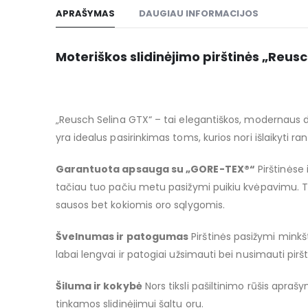
to
APRAŠYMAS
DAUGIAU INFORMACIJOS
the
beginning
of
Moteriškos slidinėjimo pirštinės „Reus
the
images
gallery
„Reusch Selina GTX“ – tai elegantiškos, modernaus di
yra idealus pasirinkimas toms, kurios nori išlaikyti ran
Garantuota apsauga su „GORE-TEX®“
Pirštinėse 
tačiau tuo pačiu metu pasižymi puikiu kvėpavimu. Tai 
sausos bet kokiomis oro sąlygomis.
Švelnumas ir patogumas
Pirštinės pasižymi minkšt
labai lengvai ir patogiai užsimauti bei nusimauti pirš
Šiluma ir kokybė
Nors tiksli pašiltinimo rūšis apr
tinkamos slidinėjimui šaltu oru.