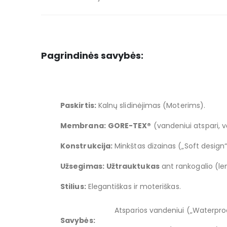
Pagrindinės savybės:
Paskirtis:
Kalnų slidinėjimas (Moterims).
Membrana:
GORE-TEX®
(vandeniui atspari, vė
Konstrukcija:
Minkštas dizainas („Soft desig
Užsegimas:
Užtrauktukas
ant rankogalio (l
Stilius:
Elegantiškas ir moteriškas.
Atsparios vandeniui („Waterpro
Savybės: