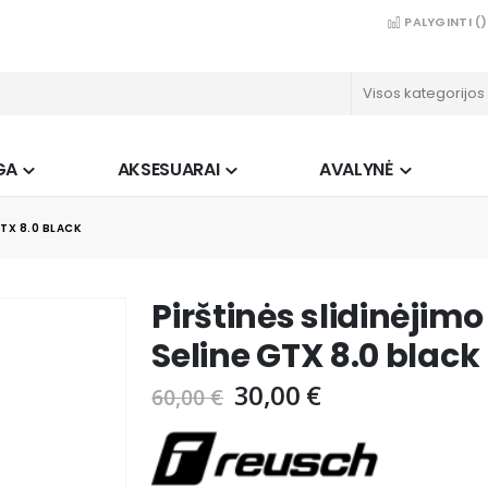
PALYGINTI (
)
GA
AKSESUARAI
AVALYNĖ
TX 8.0 BLACK
Pirštinės slidinėji
Seline GTX 8.0 black
30,00 €
60,00 €