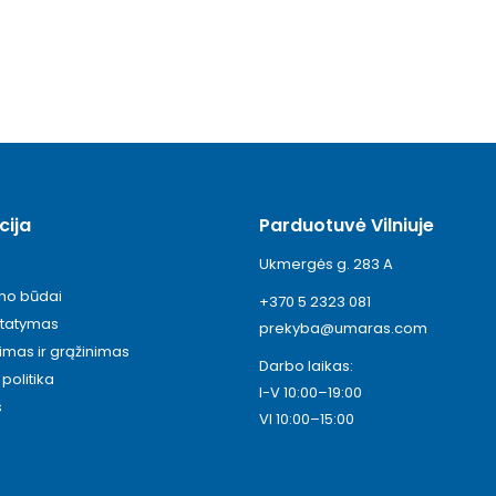
cija
Parduotuvė Vilniuje
Ukmergės g. 283 A
ymo būdai
+370 5 2323 081
statymas
prekyba@umaras.com
timas ir grąžinimas
Darbo laikas:
politika
I-V 10:00–19:00
s
VI 10:00–15:00