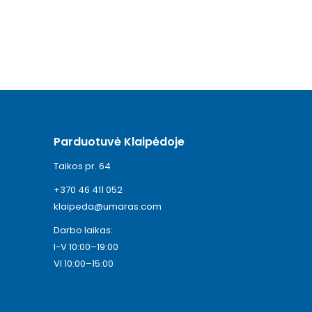
Parduotuvė Klaipėdoje
Taikos pr. 64
+370 46 411 052
klaipeda@umaras.com
Darbo laikas:
I-V 10:00–19:00
VI 10:00–15:00