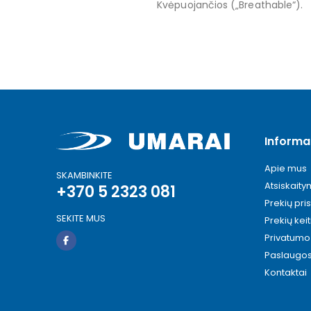
Kvėpuojančios („Breathable“).
Informa
Apie mus
SKAMBINKITE
Atsiskait
+370 5 2323 081
Prekių pri
SEKITE MUS
Prekių kei
Privatumo 
Paslaugo
Kontaktai