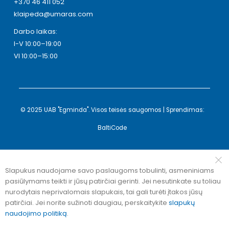
+370 46 411 052
klaipeda@umaras.com
Darbo laikas:
I-V 10:00–19:00
VI 10:00–15:00
© 2025 UAB "Egminda". Visos teisės saugomos | Sprendimas:
BaltiCode
Slapukus naudojame savo paslaugoms tobulinti, asmeniniams
pasiūlymams teikti ir jūsų patirčiai gerinti. Jei nesutinkate su toliau
nurodytais neprivalomais slapukais, tai gali turėti įtakos jūsų
patirčiai. Jei norite sužinoti daugiau, perskaitykite
slapukų
naudojimo politiką
.