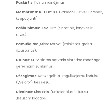
Paskirtis:
Kalnų slidinėjimas
Membrana:
R-TEX® XT
(vandeniui ir vėjui atspari,
kvėpuojanti).
Pašiltinimas:
TecFill™
(sintetinis, lengvas ir
šiltas).
Pamušalas:
„MicroActive“ (minkštas, greitai
džiūstantis).
Delnas:
Sutvirtintas patvaria sintetine medžiaga
geresniam sukibimui.
Užsegimas:
Rankogalis su reguliuojamu lipduku
(„Velcro“) ties riešu.
Dizainas:
Klasikinis, funkcionalus stilius su
„Reusch“ logotipu.