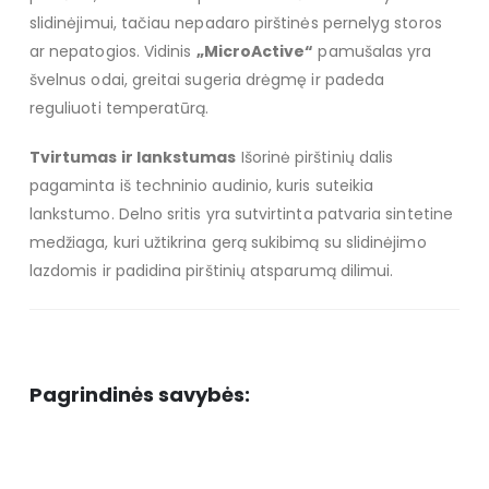
slidinėjimui, tačiau nepadaro pirštinės pernelyg storos
ar nepatogios. Vidinis
„MicroActive“
pamušalas yra
švelnus odai, greitai sugeria drėgmę ir padeda
reguliuoti temperatūrą.
Tvirtumas ir lankstumas
Išorinė pirštinių dalis
pagaminta iš techninio audinio, kuris suteikia
lankstumo. Delno sritis yra sutvirtinta patvaria sintetine
medžiaga, kuri užtikrina gerą sukibimą su slidinėjimo
lazdomis ir padidina pirštinių atsparumą dilimui.
Pagrindinės savybės: