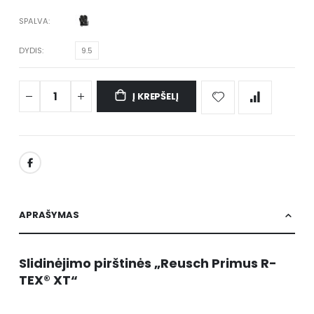
SPALVA
DYDIS
9.5
Į KREPŠELĮ
APRAŠYMAS
Slidinėjimo pirštinės „Reusch Primus R-
TEX® XT“