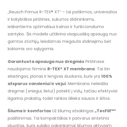
„Reusch Primus R-TEX® XT“ – tai patikimos, universalios
ir kokybiškos pirštinės, sukurtos slidininkams,
ieškantiems optimalaus kainos ir funkcionalumo
santykio. Šis modelis užtikrina visapusišką apsaugą nuo
gamtos stichijų, leisdamas mėgautis slidinėjimu bet
kokiomis oro sąlygomis.
Garantuota apsauga nuo drėgmės
Pirštinėse
naudojama firminė
R-TEX® XT membrana
. Tai itin
elastingas, plonas ir lengvas sluoksnis, kuris yra
100%
atsparus vandeniui ir vėjui
. Membrana neleidžia
drėgmei (sniegui, lietui) patekti į vidų, tačiau efektyviai
išgarina prakaitą, todėl rankos išlieka sausos ir šiltos.
Šiluma ir komfortas
Už šilumą atsakingas
„TecFill™“
pašiltinimas. Tai kompaktiškas ir patvarus sintetinis
pluoštas, kuris sulaiko pakankamai šilumos aktyviam