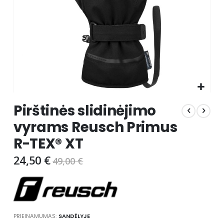
Skip
Pirštinės slidinėjimo
to
the
vyrams Reusch Primus
beginning
R-TEX® XT
of
the
24,50 €
49,00 €
images
gallery
PRIEINAMUMAS:
SANDĖLYJE