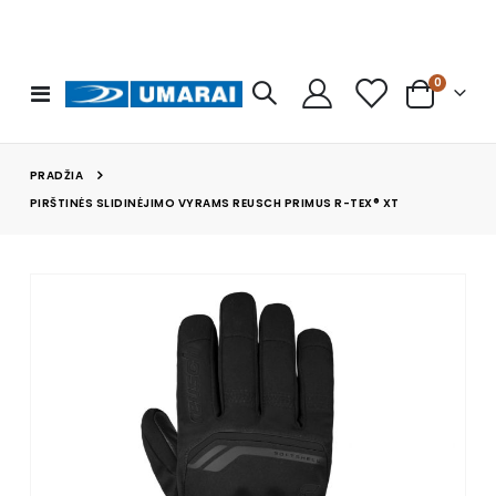
prekės
0
Toggle
Cart
Nav
PRADŽIA
PIRŠTINĖS SLIDINĖJIMO VYRAMS REUSCH PRIMUS R-TEX® XT
Skip
to
the
end
of
the
images
gallery