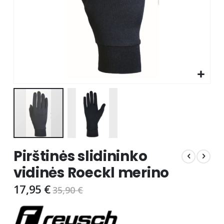
Skip
Pirštinės slidininko
to
the
vidinės Roeckl merino
beginning
of
17,95 €
35,90 €
the
images
gallery