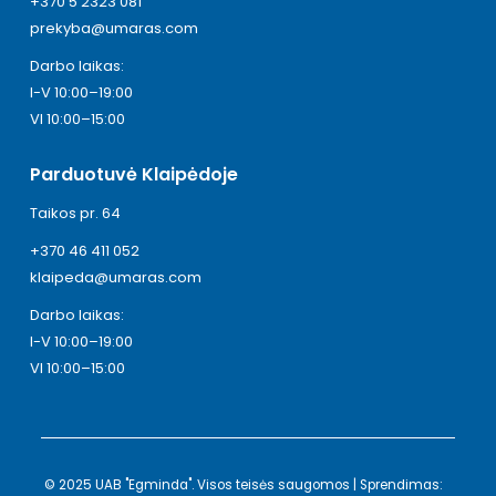
+370 5 2323 081
prekyba@umaras.com
Darbo laikas:
I-V 10:00–19:00
VI 10:00–15:00
Parduotuvė Klaipėdoje
Taikos pr. 64
+370 46 411 052
klaipeda@umaras.com
Darbo laikas:
I-V 10:00–19:00
VI 10:00–15:00
© 2025 UAB "Egminda". Visos teisės saugomos | Sprendimas: