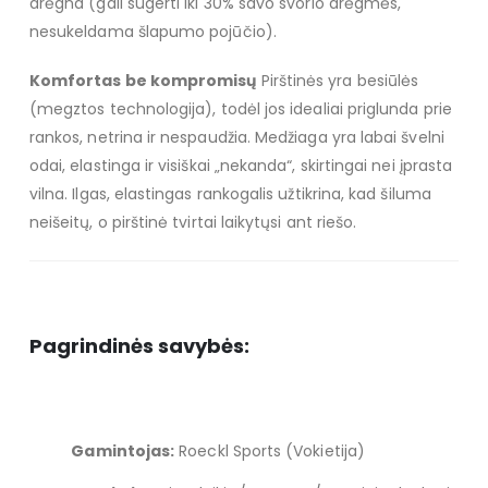
drėgna (gali sugerti iki 30% savo svorio drėgmės,
nesukeldama šlapumo pojūčio).
Komfortas be kompromisų
Pirštinės yra besiūlės
(megztos technologija), todėl jos idealiai priglunda prie
rankos, netrina ir nespaudžia. Medžiaga yra labai švelni
odai, elastinga ir visiškai „nekanda“, skirtingai nei įprasta
vilna. Ilgas, elastingas rankogalis užtikrina, kad šiluma
neišeitų, o pirštinė tvirtai laikytųsi ant riešo.
Pagrindinės savybės:
Gamintojas:
Roeckl Sports (Vokietija)