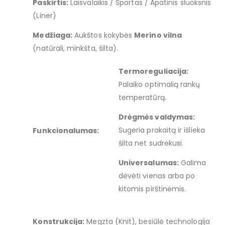
Paskirtis:
Laisvalaikis / Sportas / Apatinis sluoksnis
(Liner)
Medžiaga:
Aukštos kokybės
Merino vilna
(natūrali, minkšta, šilta).
Termoreguliacija:
Palaiko optimalią rankų
temperatūrą.
Drėgmės valdymas:
Sugeria prakaitą ir išlieka
Funkcionalumas:
šilta net sudrėkusi.
Universalumas:
Galima
dėvėti vienas arba po
kitomis pirštinėmis.
Konstrukcija:
Megzta (Knit), besiūlė technologija