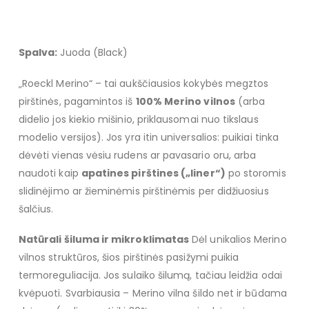
Spalva:
Juoda (Black)
„Roeckl Merino“ – tai aukščiausios kokybės megztos
pirštinės, pagamintos iš
100% Merino vilnos
(arba
didelio jos kiekio mišinio, priklausomai nuo tikslaus
modelio versijos). Jos yra itin universalios: puikiai tinka
dėvėti vienas vėsiu rudens ar pavasario oru, arba
naudoti kaip
apatines pirštines („liner“)
po storomis
slidinėjimo ar žieminėmis pirštinėmis per didžiuosius
šalčius.
Natūrali šiluma ir mikroklimatas
Dėl unikalios Merino
vilnos struktūros, šios pirštinės pasižymi puikia
termoreguliacija. Jos sulaiko šilumą, tačiau leidžia odai
kvėpuoti. Svarbiausia – Merino vilna šildo net ir būdama