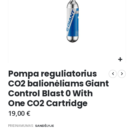
Skip
Pompa reguliatorius
to
the
CO2 balionėliams Giant
beginning
Control Blast 0 With
of
the
One CO2 Cartridge
images
gallery
19,00 €
PRIEINAMUMAS:
SANDĖLYJE