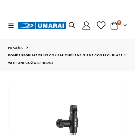
prekės
0
Toggle
Cart
Nav
PRADŽIA
POMPA REGULIATORIUS CO2 BALIONĖLIAMS GIANT CONTROL BLAST 0
WITH ONE CO2 CARTRIDGE
Skip
to
the
end
of
the
images
gallery