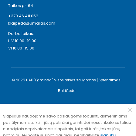
Taikos pr. 64
+370 46 411 052
klaipeda@umaras.com
Darbo laikas:
I-V 10:00–19:00
VI 10:00–15:00
© 2025 UAB "Egminda". Visos teisės saugomos | Sprendimas:
BaltiCode
Slapukus naudojame savo paslaugoms tobulinti, asmeniniams
pasiūlymams teikti ir jūsų patirčiai gerinti. Jei nesutinkate su toliau
nurodytais neprivalomais slapukais, tai gali turėti įtakos jūsų
patirčiai. Jei norite sužinoti daugiau, perskaitykite
slapukų