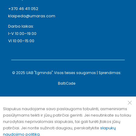
+370 46 411 052
klaipeda@umaras.com
Darbo laikas:
I-V 10:00–19:00
VI 10:00–15:00
© 2025 UAB "Egminda". Visos teisės saugomos | Sprendimas:
BaltiCode
Slapukus naudojame savo paslaugoms tobulinti, asmeniniams
pasiūlymams teikti ir jūsų patirčiai gerinti. Jei nesutinkate su toliau
nurodytais neprivalomais slapukais, tai gali turėti įtakos jūsų
patirčiai. Jei norite sužinoti daugiau, perskaitykite
slapukų
naudojimo politiką
.