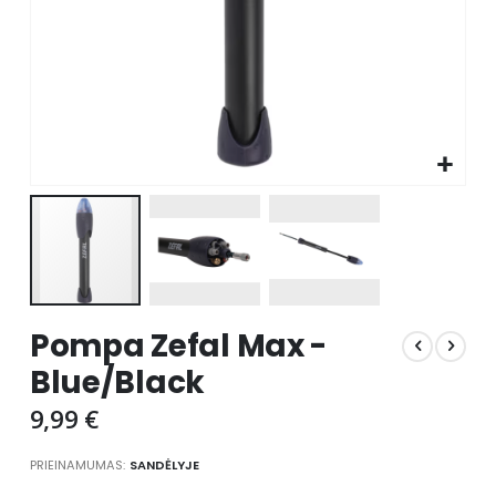
Skip
Pompa Zefal Max -
to
the
Blue/Black
beginning
of
9,99 €
the
images
PRIEINAMUMAS:
SANDĖLYJE
gallery