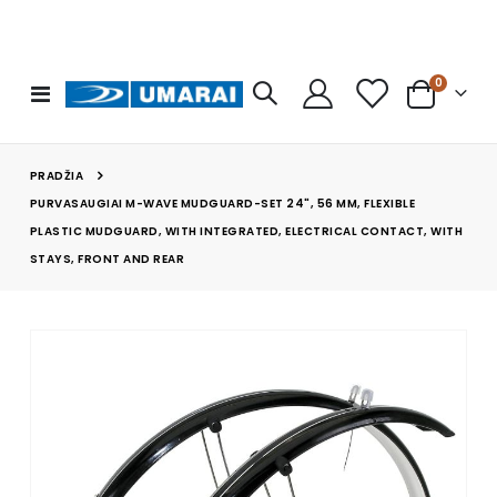
prekės
0
Toggle
Cart
Nav
PRADŽIA
PURVASAUGIAI M-WAVE MUDGUARD-SET 24", 56 MM, FLEXIBLE
PLASTIC MUDGUARD, WITH INTEGRATED, ELECTRICAL CONTACT, WITH
STAYS, FRONT AND REAR
Skip
to
the
end
of
the
images