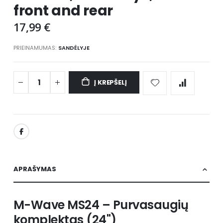
front and rear
17,99 €
PRIEINAMUMAS:
SANDĖLYJE
Į KREPŠELĮ
APRAŠYMAS
M-Wave MS24 – Purvasaugių
komplektas (24")