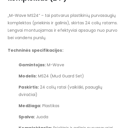
„M-Wave MS24“ – tai patvarus plastikinių purvasaugių
komplektas (priekinis ir galinis), skirtas 24 colių ratams.
Lengvai montuojamas ir efektyviai apsaugo nuo purvo
bei vandens purslų.
Techninės specifikacijos:
Gamintojas:
M-Wave
Modelis:
MS24 (Mud Guard Set)
Paskirtis:
24 colių ratai (vaikiški, paauglių
dviračiai)
Medžiaga:
Plastikas
Spalva:
Juoda