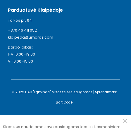
Parduotuvė Klaipėdoje
Taikos pr. 64
+370 46 411 052
klaipeda@umaras.com
Darbo laikas:
I-V 10:00–19:00
VI 10:00–15:00
© 2025 UAB "Egminda". Visos teisės saugomos | Sprendimas:
BaltiCode
Slapukus naudojame savo paslaugoms tobulinti, asmeniniams