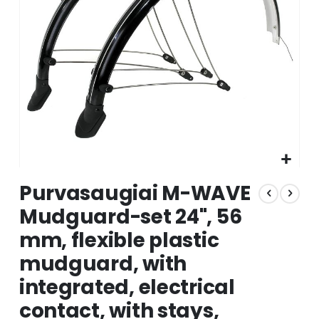
gallery
Skip
Purvasaugiai M-WAVE
to
the
Mudguard-set 24", 56
beginning
mm, flexible plastic
of
the
mudguard, with
images
gallery
integrated, electrical
contact, with stays,