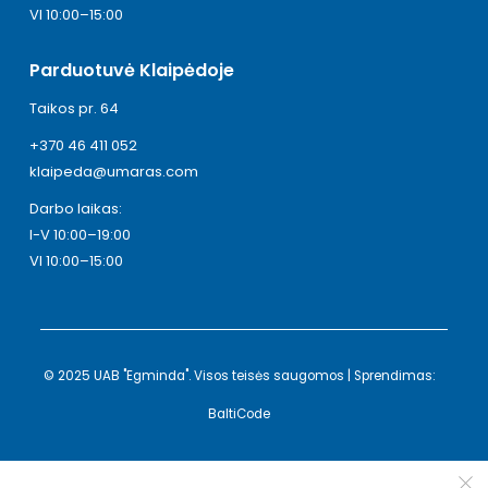
VI 10:00–15:00
Parduotuvė Klaipėdoje
Taikos pr. 64
+370 46 411 052
klaipeda@umaras.com
Darbo laikas:
I-V 10:00–19:00
VI 10:00–15:00
© 2025 UAB "Egminda". Visos teisės saugomos | Sprendimas:
BaltiCode