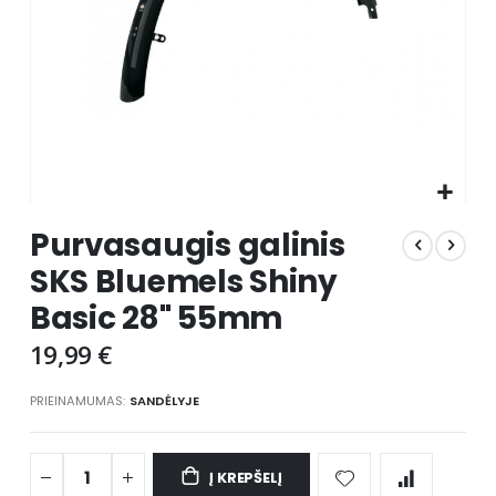
Skip
Purvasaugis galinis
to
the
SKS Bluemels Shiny
beginning
Basic 28" 55mm
of
the
19,99 €
images
gallery
PRIEINAMUMAS:
SANDĖLYJE
Į KREPŠELĮ