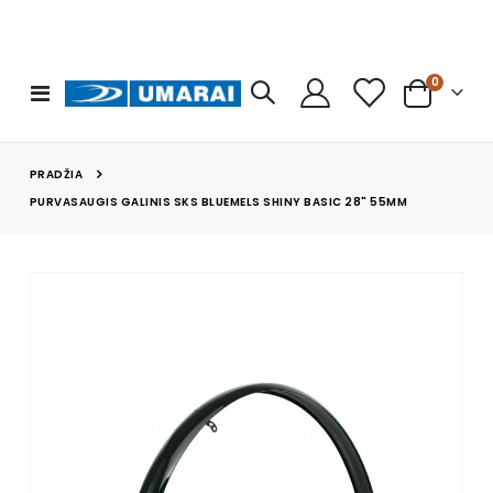
prekės
0
Toggle
Cart
Nav
PRADŽIA
PURVASAUGIS GALINIS SKS BLUEMELS SHINY BASIC 28" 55MM
Skip
to
the
end
of
the
images
gallery