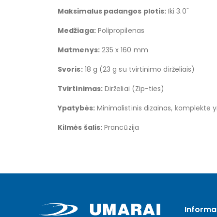
Maksimalus padangos plotis:
Iki 3.0"
Medžiaga:
Polipropilenas
Matmenys:
235 x 160 mm
Svoris:
18 g (23 g su tvirtinimo dirželiais)
Tvirtinimas:
Dirželiai (Zip-ties)
Ypatybės:
Minimalistinis dizainas, komplekte 
Kilmės šalis:
Prancūzija
Informa