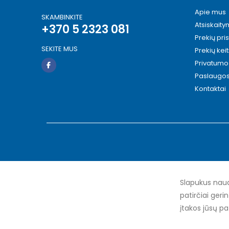
Apie mus
SKAMBINKITE
Atsiskait
+370 5 2323 081
Prekių pri
SEKITE MUS
Prekių kei
Privatumo 
Paslaugo
Kontaktai
Slapukus naud
patirčiai geri
įtakos jūsų pa