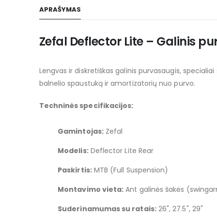
to
APRAŠYMAS
the
beginning
of
Zefal Deflector Lite – Galinis p
the
images
Lengvas ir diskretiškas galinis purvasaugis, special
gallery
balnelio spaustuką ir amortizatorių nuo purvo.
Techninės specifikacijos:
Gamintojas:
Zefal
Modelis:
Deflector Lite Rear
Paskirtis:
MTB (Full Suspension)
Montavimo vieta:
Ant galinės šakės (swinga
Suderinamumas su ratais:
26", 27.5", 29"