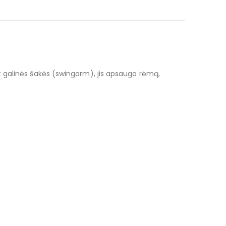
nt galinės šakės (swingarm), jis apsaugo rėmą,