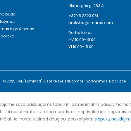
Ukmergės g. 283 A
ymo būdai
+370 5 2323 081
statymas
prekyba@umaras.com
timas ir grąžinimas
Darbo laikas:
politika
I-V 10:00–19:00
s
VI 10:00–15:00
© 2025 UAB "Egminda". Visos teisės saugomos | Sprendimas: BaltiCode
ojame savo paslaugoms tobulinti, asmeniniams pasiūlymams teik
nti. Jei nesutinkate su toliau nurodytais neprivalomais slapukais, ta
tirčiai. Jei norite sužinoti daugiau, perskaitykite
slapukų naudojimo