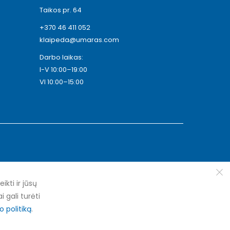
Taikos pr. 64
+370 46 411 052
klaipeda@umaras.com
Darbo laikas:
I-V 10:00–19:00
VI 10:00–15:00
ti ir jūsų
i gali turėti
 politiką
.