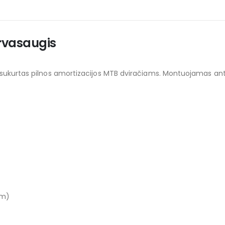
urvasaugis
iai sukurtas pilnos amortizacijos MTB dviračiams. Montuojamas a
rm)