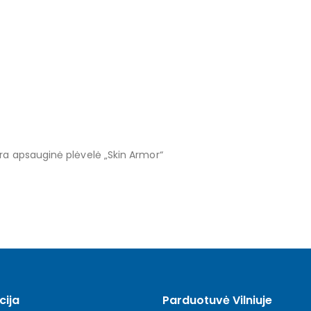
yra apsauginė plėvelė „Skin Armor“
cija
Parduotuvė Vilniuje