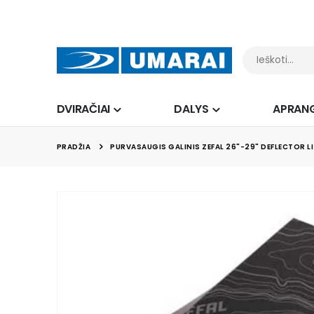
DVIRAČIAI
DALYS
APRAN
PRADŽIA
PURVASAUGIS GALINIS ZEFAL 26"-29" DEFLECTOR LI
Skip
to
the
end
of
the
images