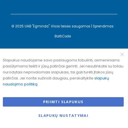
© 2025 UAB "Egminda". Visos teisės saugomos | Sprendimas:
BaltiCode
Slapukus naudojame savo paslaugoms tobulinti, asmeniniams
pasiūlymams teikti ir jūsų patirčiai gerinti. Jei nesutinkate su toliau
nurodytais neprivalomais slapukais, tai gali turėti įtakos jūsų
patirčiai. Jei norite sužinoti daugiau, perskaitykite
slapukų
naudojimo politiką
.
PRIIMTI SLAPUKUS
SLAPUKŲ NUSTATYMAI