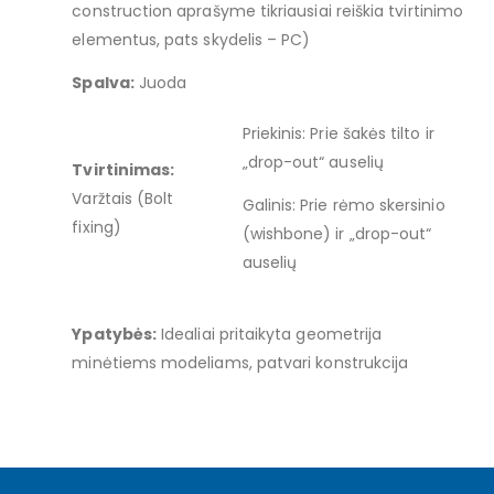
construction aprašyme tikriausiai reiškia tvirtinimo
elementus, pats skydelis – PC)
Spalva:
Juoda
Priekinis: Prie šakės tilto ir
„drop-out“ auselių
Tvirtinimas:
Varžtais (Bolt
Galinis: Prie rėmo skersinio
fixing)
(wishbone) ir „drop-out“
auselių
Ypatybės:
Idealiai pritaikyta geometrija
minėtiems modeliams, patvari konstrukcija