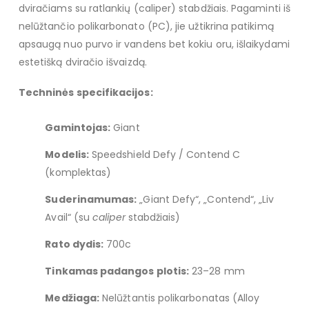
dviračiams su ratlankių (caliper) stabdžiais. Pagaminti iš
nelūžtančio polikarbonato (PC), jie užtikrina patikimą
apsaugą nuo purvo ir vandens bet kokiu oru, išlaikydami
estetišką dviračio išvaizdą.
Techninės specifikacijos:
Gamintojas:
Giant
Modelis:
Speedshield Defy / Contend C
(komplektas)
Suderinamumas:
„Giant Defy“, „Contend“, „Liv
Avail“ (su
caliper
stabdžiais)
Rato dydis:
700c
Tinkamas padangos plotis:
23–28 mm
Medžiaga:
Nelūžtantis polikarbonatas (Alloy