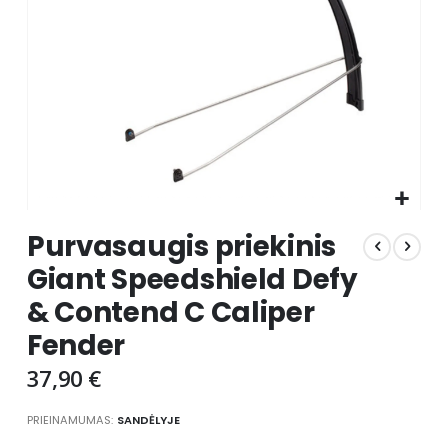
Skip
Purvasaugis priekinis
to
the
Giant Speedshield Defy
beginning
& Contend C Caliper
of
the
Fender
images
gallery
37,90 €
PRIEINAMUMAS:
SANDĖLYJE