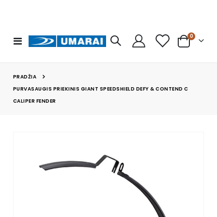
prekės
0
Toggle
Cart
Nav
PRADŽIA
PURVASAUGIS PRIEKINIS GIANT SPEEDSHIELD DEFY & CONTEND C
CALIPER FENDER
Skip
to
the
end
of
the
images
gallery