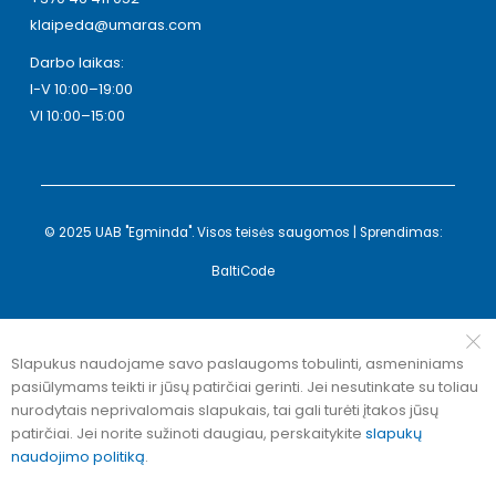
klaipeda@umaras.com
Darbo laikas:
I-V 10:00–19:00
VI 10:00–15:00
© 2025 UAB "Egminda". Visos teisės saugomos | Sprendimas:
BaltiCode
Slapukus naudojame savo paslaugoms tobulinti, asmeniniams
pasiūlymams teikti ir jūsų patirčiai gerinti. Jei nesutinkate su toliau
nurodytais neprivalomais slapukais, tai gali turėti įtakos jūsų
patirčiai. Jei norite sužinoti daugiau, perskaitykite
slapukų
naudojimo politiką
.