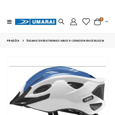
prekės
0
Toggle
Cart
Nav
PRADŽIA
ŠALMAS DVIRATININKO ABUS S-CENSION RACE BLUE M
Skip
to
the
end
of
the
images
gallery