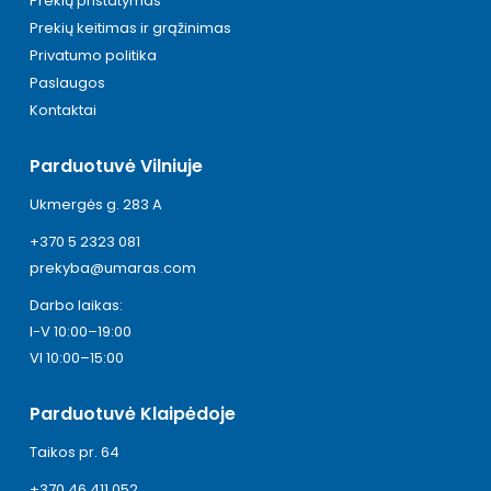
Prekių pristatymas
Prekių keitimas ir grąžinimas
Privatumo politika
Paslaugos
Kontaktai
Parduotuvė Vilniuje
Ukmergės g. 283 A
+370 5 2323 081
prekyba@umaras.com
Darbo laikas:
I-V 10:00–19:00
VI 10:00–15:00
Parduotuvė Klaipėdoje
Taikos pr. 64
+370 46 411 052