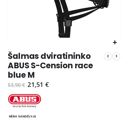
Skip
Šalmas dviratininko
to
the
ABUS S-Cension race
beginning
blue M
of
the
21,51 €
53,90 €
images
gallery
NĖRA SANDĖLYJE