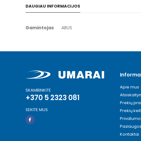
to
DAUGIAU INFORMACIJOS
the
beginning
of
Daugiau
Gamintojas
ABUS
the
informacijos
images
gallery
Informa
Apie mus
SKAMBINKITE
Atsiskait
+370 5 2323 081
Prekių pri
SEKITE MUS
Prekių kei
Privatumo 
Paslaugo
Kontaktai