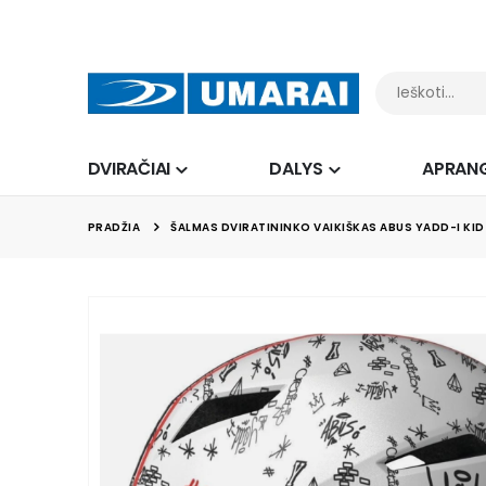
DVIRAČIAI
DALYS
APRAN
PRADŽIA
ŠALMAS DVIRATININKO VAIKIŠKAS ABUS YADD-I KID
Skip
to
the
end
of
the
images