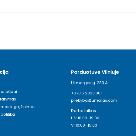
cija
Parduotuvė Vilniuje
Ukmergės g. 283 A
ymo būdai
+370 5 2323 081
statymas
prekyba@umaras.com
timas ir grąžinimas
Darbo laikas:
politika
I-V 10:00–19:00
s
VI 10:00–15:00