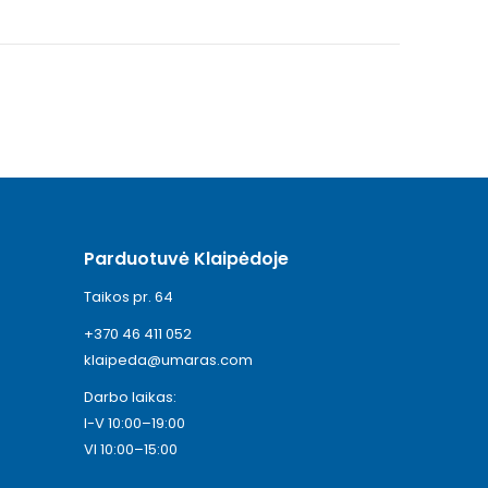
Parduotuvė Klaipėdoje
Taikos pr. 64
+370 46 411 052
klaipeda@umaras.com
Darbo laikas:
I-V 10:00–19:00
VI 10:00–15:00