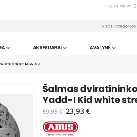
PALYGINTI (
)
GA
AKSESUARAI
AVALYNĖ
 WHITE STREET M 55-59
Šalmas dviratininko
Yadd-I Kid white st
23,93 €
59,95 €