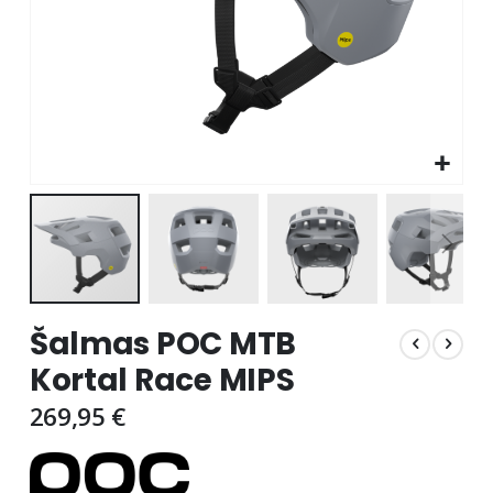
Skip
Šalmas POC MTB
to
the
Kortal Race MIPS
beginning
of
269,95 €
the
images
gallery