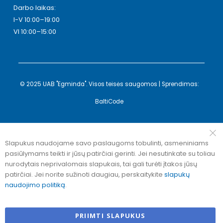
Darbo laikas:
I-V 10:00–19:00
VI 10:00–15:00
© 2025 UAB "Egminda". Visos teisės saugomos | Sprendimas:
BaltiCode
Slapukus naudojame savo paslaugoms tobulinti, asmeniniams
pasiūlymams teikti ir jūsų patirčiai gerinti. Jei nesutinkate su toliau
nurodytais neprivalomais slapukais, tai gali turėti įtakos jūsų
patirčiai. Jei norite sužinoti daugiau, perskaitykite
slapukų
naudojimo politiką
.
PRIIMTI SLAPUKUS