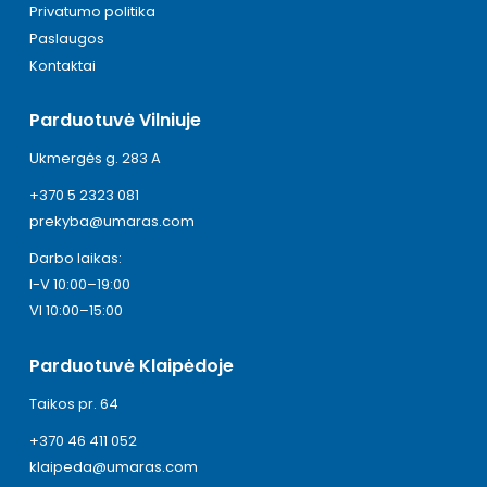
Privatumo politika
Paslaugos
Kontaktai
Parduotuvė Vilniuje
Ukmergės g. 283 A
+370 5 2323 081
prekyba@umaras.com
Darbo laikas:
I-V 10:00–19:00
VI 10:00–15:00
Parduotuvė Klaipėdoje
Taikos pr. 64
+370 46 411 052
klaipeda@umaras.com