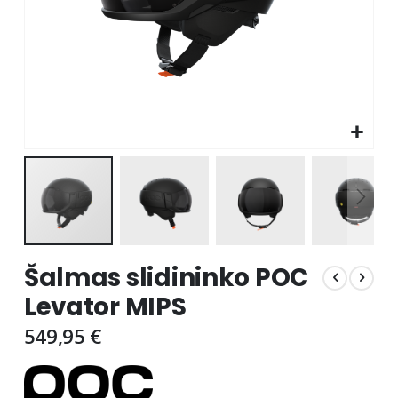
Skip
Šalmas slidininko POC
to
the
Levator MIPS
beginning
of
549,95 €
the
images
gallery