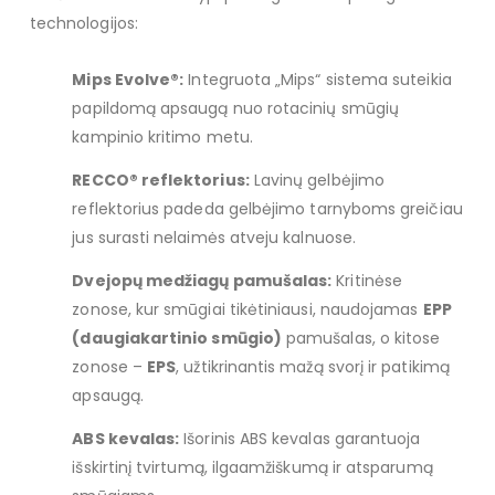
technologijos:
Mips Evolve®:
Integruota „Mips“ sistema suteikia
papildomą apsaugą nuo rotacinių smūgių
kampinio kritimo metu.
RECCO® reflektorius:
Lavinų gelbėjimo
reflektorius padeda gelbėjimo tarnyboms greičiau
jus surasti nelaimės atveju kalnuose.
Dvejopų medžiagų pamušalas:
Kritinėse
zonose, kur smūgiai tikėtiniausi, naudojamas
EPP
(daugiakartinio smūgio)
pamušalas, o kitose
zonose –
EPS
, užtikrinantis mažą svorį ir patikimą
apsaugą.
ABS kevalas:
Išorinis ABS kevalas garantuoja
išskirtinį tvirtumą, ilgaamžiškumą ir atsparumą