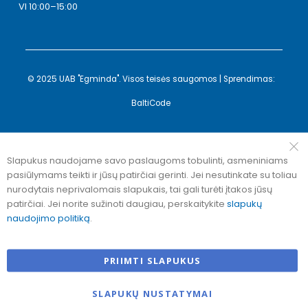
VI 10:00–15:00
© 2025 UAB "Egminda". Visos teisės saugomos | Sprendimas:
BaltiCode
Slapukus naudojame savo paslaugoms tobulinti, asmeniniams
pasiūlymams teikti ir jūsų patirčiai gerinti. Jei nesutinkate su toliau
nurodytais neprivalomais slapukais, tai gali turėti įtakos jūsų
patirčiai. Jei norite sužinoti daugiau, perskaitykite
slapukų
naudojimo politiką
.
PRIIMTI SLAPUKUS
SLAPUKŲ NUSTATYMAI