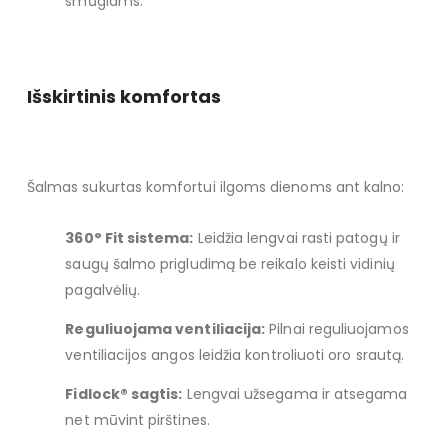
smūgiams.
Išskirtinis komfortas
Šalmas sukurtas komfortui ilgoms dienoms ant kalno:
360° Fit sistema:
Leidžia lengvai rasti patogų ir
saugų šalmo prigludimą be reikalo keisti vidinių
pagalvėlių.
Reguliuojama ventiliacija:
Pilnai reguliuojamos
ventiliacijos angos leidžia kontroliuoti oro srautą.
Fidlock® sagtis:
Lengvai užsegama ir atsegama
net mūvint pirštines.