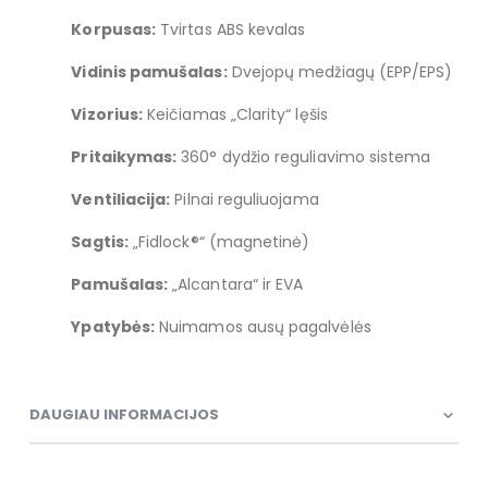
Korpusas:
Tvirtas ABS kevalas
Vidinis pamušalas:
Dvejopų medžiagų (EPP/EPS)
Vizorius:
Keičiamas „Clarity“ lęšis
Pritaikymas:
360° dydžio reguliavimo sistema
Ventiliacija:
Pilnai reguliuojama
Sagtis:
„Fidlock®“ (magnetinė)
Pamušalas:
„Alcantara“ ir EVA
Ypatybės:
Nuimamos ausų pagalvėlės
DAUGIAU INFORMACIJOS