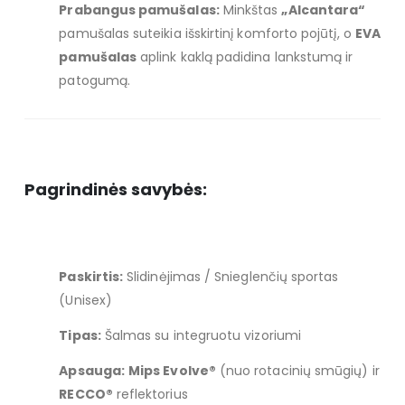
Prabangus pamušalas:
Minkštas
„Alcantara“
pamušalas suteikia išskirtinį komforto pojūtį, o
EVA
pamušalas
aplink kaklą padidina lankstumą ir
patogumą.
Pagrindinės savybės:
Paskirtis:
Slidinėjimas / Snieglenčių sportas
(Unisex)
Tipas:
Šalmas su integruotu vizoriumi
Apsauga:
Mips Evolve®
(nuo rotacinių smūgių) ir
RECCO®
reflektorius