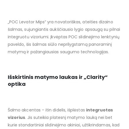
„POC Levator Mips“ yra novatoriškas, ateities dizaino
šalmas, sujungiantis aukščiausio lygio apsaugą su pilnai
integruotu vizoriumi. Įkvėptas POC slidinėjimo lenktynių
paveldo, šis šalmas siūlo neprilygstamą panoraminį
matymą ir pažangiausias saugumo technologijas.
Išskirtinis matymo laukas ir „Clarity“
optika
Šalmo akcentas – itin didelis, išplėstas
integruotas
vizorius
. Jis suteikia platesnį matymo lauką nei bet
kurie standartiniai slidinėjimo akiniai, užtikrindamas, kad