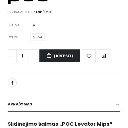
PRIEINAMUMAS:
SANDĖLYJE
SPALVA
DYDIS
51-54
Į KREPŠELĮ
APRAŠYMAS
Slidinėjimo šalmas „POC Levator Mips“