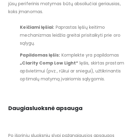
jūsų periferinis matymas būtų absoliučiai geriausias,
koks įmanomas.
Keičiami lęšiai:
Paprastas lęšių keitimo
mechanizmas leidžia greitai prisitaikyti prie oro
sąlygų.
Papildomas lęšis:
Komplekte yra papildomas
„Clarity Comp Low Light“
lęšis, skirtas prastam
apšvietimui (pvz., rūkui ar sniegui), užtikrinantis
optimalų matymą įvairiomis sąlygomis.
Daugiasluoksnė apsauga
Po išoriniu sluoksniu slypi pažangiausios apsaugos