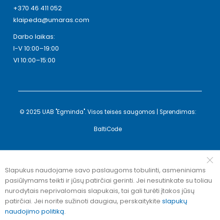
+370 46 411 052
klaipeda@umaras.com
Darbo laikas:
I-V 10:00–19:00
VI 10:00–15:00
© 2025 UAB "Egminda". Visos teisės saugomos | Sprendimas:
BaltiCode
Slapukus naudojame savo paslaugoms tobulinti, asmeniniams
pasiūlymams teikti ir jūsų patirčiai gerinti. Jei nesutinkate su toliau
nurodytais neprivalomais slapukais, tai gali turėti įtakos jūsų
patirčiai. Jei norite sužinoti daugiau, perskaitykite
slapukų
naudojimo politiką
.