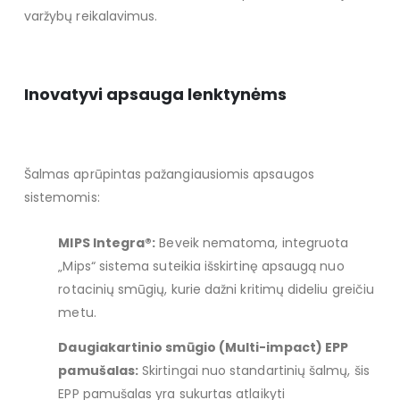
varžybų reikalavimus.
Inovatyvi apsauga lenktynėms
Šalmas aprūpintas pažangiausiomis apsaugos
sistemomis:
MIPS Integra®:
Beveik nematoma, integruota
„Mips“ sistema suteikia išskirtinę apsaugą nuo
rotacinių smūgių, kurie dažni kritimų dideliu greičiu
metu.
Daugiakartinio smūgio (Multi-impact) EPP
pamušalas:
Skirtingai nuo standartinių šalmų, šis
EPP pamušalas yra sukurtas atlaikyti