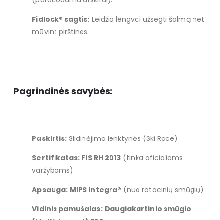
(parduodama atskirai).
Fidlock® sagtis:
Leidžia lengvai užsegti šalmą net
mūvint pirštines.
Pagrindinės savybės:
Paskirtis:
Slidinėjimo lenktynės (Ski Race)
Sertifikatas:
FIS RH 2013
(tinka oficialioms
varžyboms)
Apsauga:
MIPS Integra®
(nuo rotacinių smūgių)
Vidinis pamušalas:
Daugiakartinio smūgio