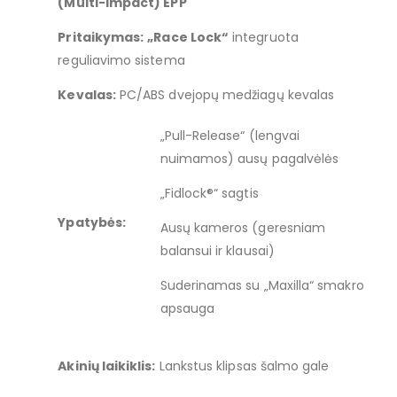
(Multi-impact) EPP
Pritaikymas:
„Race Lock“
integruota
reguliavimo sistema
Kevalas:
PC/ABS dvejopų medžiagų kevalas
„Pull-Release“ (lengvai
nuimamos) ausų pagalvėlės
„Fidlock®“ sagtis
Ypatybės:
Ausų kameros (geresniam
balansui ir klausai)
Suderinamas su „Maxilla“ smakro
apsauga
Akinių laikiklis:
Lankstus klipsas šalmo gale