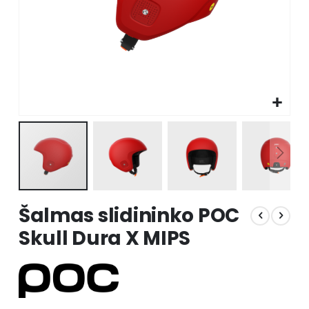
Skip
Šalmas slidininko POC
to
the
Skull Dura X MIPS
beginning
of
the
images
gallery