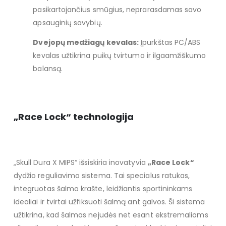
pasikartojančius smūgius, neprarasdamas savo
apsauginių savybių.
Dvejopų medžiagų kevalas:
Įpurkštas PC/ABS
kevalas užtikrina puikų tvirtumo ir ilgaamžiškumo
balansą.
„Race Lock“ technologija
„Skull Dura X MIPS“ išsiskiria inovatyvia
„Race Lock“
dydžio reguliavimo sistema. Tai specialus ratukas,
integruotas šalmo krašte, leidžiantis sportininkams
idealiai ir tvirtai užfiksuoti šalmą ant galvos. Ši sistema
užtikrina, kad šalmas nejudės net esant ekstremalioms