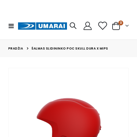
prekės
0
Toggle
Cart
Nav
PRADŽIA
ŠALMAS SLIDININKO POC SKULL DURA X MIPS
Skip
to
the
end
of
the
images
gallery