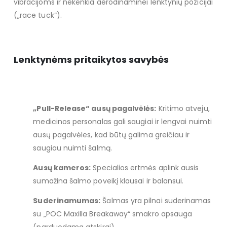
vibracijoms ir nekenkia aerodinaminei lenktynių pozicijai
(„race tuck“).
Lenktynėms pritaikytos savybės
„Pull-Release“ ausų pagalvėlės:
Kritimo atveju,
medicinos personalas gali saugiai ir lengvai nuimti
ausų pagalvėles, kad būtų galima greičiau ir
saugiau nuimti šalmą.
Ausų kameros:
Specialios ertmės aplink ausis
sumažina šalmo poveikį klausai ir balansui.
Suderinamumas:
Šalmas yra pilnai suderinamas
su „POC Maxilla Breakaway“ smakro apsauga