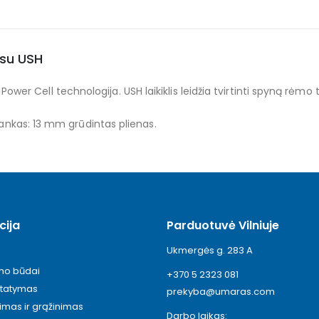
 su USH
 Cell technologija. USH laikiklis leidžia tvirtinti spyną rėmo 
 Lankas: 13 mm grūdintas plienas.
cija
Parduotuvė Vilniuje
Ukmergės g. 283 A
ymo būdai
+370 5 2323 081
statymas
prekyba@umaras.com
timas ir grąžinimas
Darbo laikas: