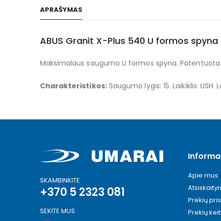
to
APRAŠYMAS
the
beginning
of
ABUS Granit X-Plus 540 U formos spyna
the
Maksimalaus saugumo U formos spyna. Patentuota Power
images
gallery
Charakteristikos:
Saugumo lygis: 15. Laikiklis: USH.
Informa
Apie mus
SKAMBINKITE
Atsiskait
+370 5 2323 081
Prekių pri
SEKITE MUS
Prekių kei