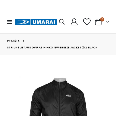
prekės
0
Toggle
Cart
Nav
PRADŽIA
STRIUKĖ LIETAUS DVIRATININKO NW BREEZE JACKET 2XL BLACK
Skip
to
the
end
of
the
images
gallery