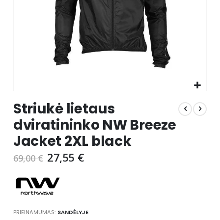
Skip
Striukė lietaus
to
the
dviratininko NW Breeze
beginning
Jacket 2XL black
of
the
27,55 €
69,00 €
images
gallery
PRIEINAMUMAS:
SANDĖLYJE