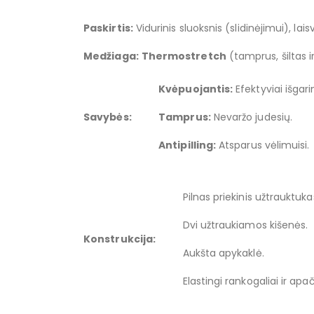
Paskirtis:
Vidurinis sluoksnis (slidinėjimui), lai
Medžiaga:
Thermostretch
(tamprus, šiltas i
Kvėpuojantis:
Efektyviai išgari
Savybės:
Tamprus:
Nevaržo judesių.
Antipilling:
Atsparus vėlimuisi.
Pilnas priekinis užtrauktuka
Dvi užtraukiamos kišenės.
Konstrukcija:
Aukšta apykaklė.
Elastingi rankogaliai ir ap