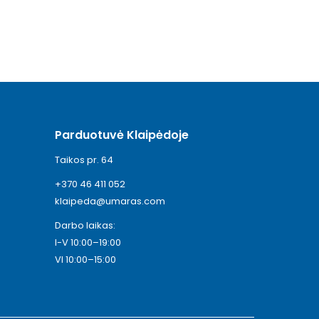
Parduotuvė Klaipėdoje
Taikos pr. 64
+370 46 411 052
klaipeda@umaras.com
Darbo laikas:
I-V 10:00–19:00
VI 10:00–15:00