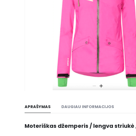
gallery
Skip
to
APRAŠYMAS
DAUGIAU INFORMACIJOS
the
beginning
of
Moteriškas džemperis / lengva striuk
the