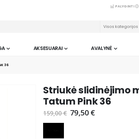
PALYGINTI (
)
GA
AKSESUARAI
AVALYNĖ
NK 36
Striukė slidinėjimo
Tatum Pink 36
79,50 €
159,00 €