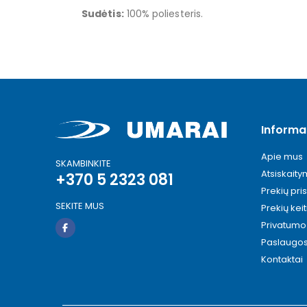
Sudėtis:
100% poliesteris.
Informa
Apie mus
SKAMBINKITE
Atsiskait
+370 5 2323 081
Prekių pri
SEKITE MUS
Prekių kei
Privatumo 
Paslaugo
Kontaktai