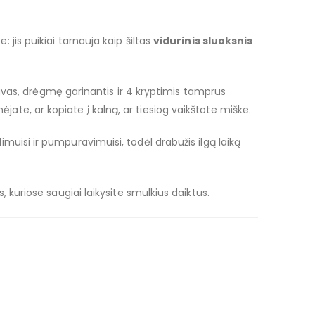
jis puikiai tarnauja kaip šiltas
vidurinis sluoksnis
gvas, drėgmę garinantis ir 4 kryptimis tamprus
nėjate, ar kopiate į kalną, ar tiesiog vaikštote miške.
imuisi ir pumpuravimuisi, todėl drabužis ilgą laiką
 kuriose saugiai laikysite smulkius daiktus.