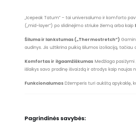
images
gallery
„Icepeak Tatum“ – tai universalumo ir komforto pavyz
(„mid-layer“) po slidinėjimo striuke žiemą arba kaip
Šiluma ir lankstumas („Thermostretch“)
Gaminy
audinys. Jis užtikrina puikią šilumos izoliaciją, tačia
Komfortas ir ilgaamžiškumas
Medžiaga pasižymi
išlaikys savo pradinę išvaizdą ir atrodys kaip naujas
Funkcionalumas
Džemperis turi aukštą apykaklę, kur
Pagrindinės savybės: