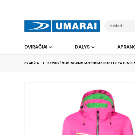
DVIRAČIAI
DALYS
APRAN
PRADŽIA
STRIUKĖ SLIDINĖJIMO MOTERIMS ICEPEAK TATUM PI
Skip
to
the
end
of
the
images