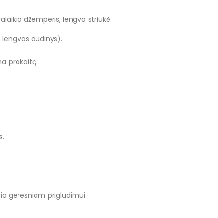
svalaikio džemperis, lengva striukė.
r lengvas audinys).
na prakaitą.
s.
ačia geresniam prigludimui.