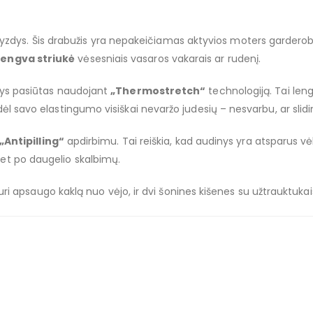
dys. Šis drabužis yra nepakeičiamas aktyvios moters garderobe: 
lengva striukė
vėsesniais vasaros vakarais ar rudenį.
s pasiūtas naudojant
„Thermostretch“
technologiją. Tai len
u dėl savo elastingumo visiškai nevaržo judesių – nesvarbu, ar slidi
„Antipilling“
apdirbimu. Tai reiškia, kad audinys yra atsparus vėl
 net po daugelio skalbimų.
i apsaugo kaklą nuo vėjo, ir dvi šonines kišenes su užtrauktukais,