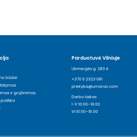
cija
Parduotuvė Vilniuje
Ukmergės g. 283 A
ymo būdai
+370 5 2323 081
statymas
prekyba@umaras.com
timas ir grąžinimas
Darbo laikas:
politika
I-V 10:00–19:00
s
VI 10:00–15:00