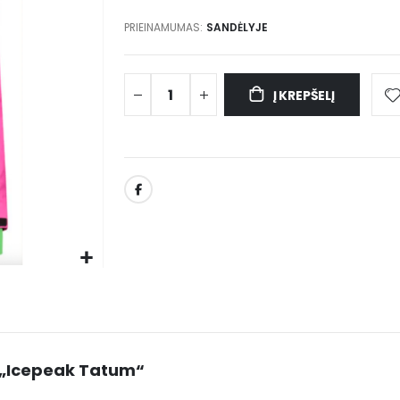
PRIEINAMUMAS:
SANDĖLYJE
Į KREPŠELĮ
ė „Icepeak Tatum“