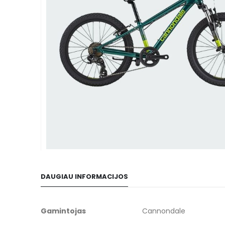
gallery
Skip
to
DAUGIAU INFORMACIJOS
the
beginning
of
Daugiau
Gamintojas
Cannondale
the
informacijos