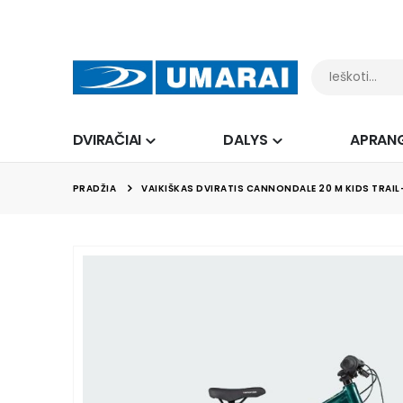
DVIRAČIAI
DALYS
APRAN
PRADŽIA
VAIKIŠKAS DVIRATIS CANNONDALE 20 M KIDS TRAI
Skip
to
the
end
of
the
images