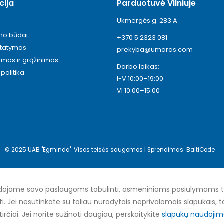
cija
Parduotuvė Vilniuje
Ukmergės g. 283 A
ymo būdai
+370 5 2323 081
statymas
prekyba@umaras.com
timas ir grąžinimas
Darbo laikas:
politika
I-V 10:00–19:00
s
VI 10:00–15:00
© 2025 UAB "Egminda". Visos teisės saugomos | Sprendimas: BaltiCode
ojame savo paslaugoms tobulinti, asmeniniams pasiūlymams teik
nti. Jei nesutinkate su toliau nurodytais neprivalomais slapukais, ta
tirčiai. Jei norite sužinoti daugiau, perskaitykite
slapukų naudojimo