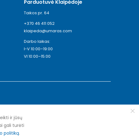
Parduotuvė Klaipėdoje
Taikos pr. 64
+370 46 411 052
klaipeda@umaras.com
Darbo laikas:
I-V 10:00–19:00
VI 10:00–15:00
ti ir jūsų
i gali turėti
 politiką
.