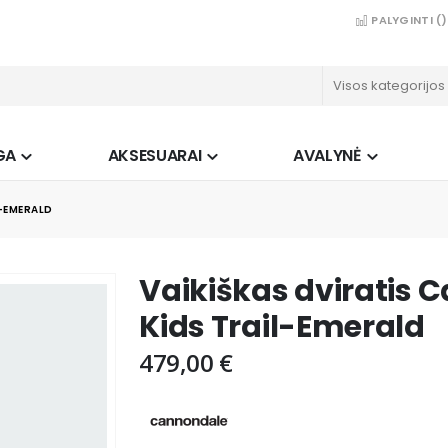
PALYGINTI (
)
GA
AKSESUARAI
AVALYNĖ
L-EMERALD
Vaikiškas dviratis 
Kids Trail-Emerald
479,00 €