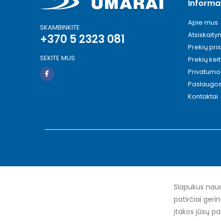
Informa
Apie mus
SKAMBINKITE
Atsiskait
+370 5 2323 081
Prekių pri
SEKITE MUS
Prekių kei
Privatumo 
Paslaugo
Kontaktai
Slapukus naud
patirčiai geri
įtakos jūsų pa