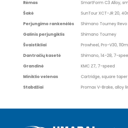
Rėmas
SmartForm C3 Alloy, s
images
gallery
Šakė
SunTour XCT-JR 20, 40mm
Perjungimo rankenėlės
Shimano Tourney Revo T
Galinis perjungiklis
Shimano Tourney
Švaistikliai
Prowheel, Pro-V30, 110
Dantračių kasetė
Shimano, 14-28, 7-spe
Grandinė
KMC Z7, 7-speed
Miniklio velenas
Cartridge, square taper
Stabdžiai
Promax V-Brake, alloy li