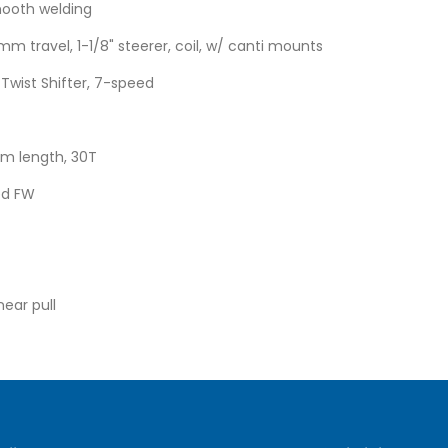
mooth welding
 travel, 1-1/8" steerer, coil, w/ canti mounts
wist Shifter, 7-speed
mm length, 30T
ed FW
near pull