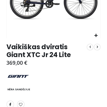
Skip
Vaikiškas dviratis
to
the
Giant XTC Jr 24 Lite
beginning
of
369,00 €
the
images
gallery
NĖRA SANDĖLYJE