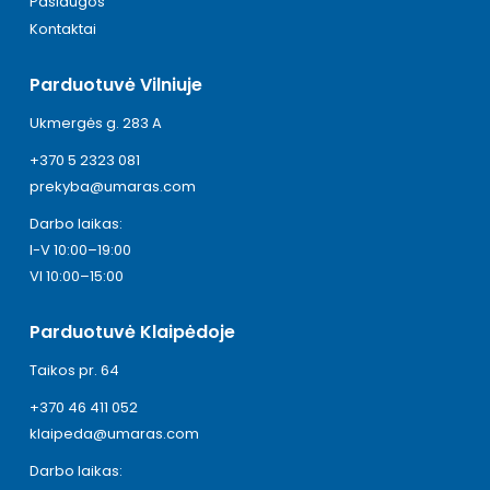
Paslaugos
Kontaktai
Parduotuvė Vilniuje
Ukmergės g. 283 A
+370 5 2323 081
prekyba@umaras.com
Darbo laikas:
I-V 10:00–19:00
VI 10:00–15:00
Parduotuvė Klaipėdoje
Taikos pr. 64
+370 46 411 052
klaipeda@umaras.com
Darbo laikas: