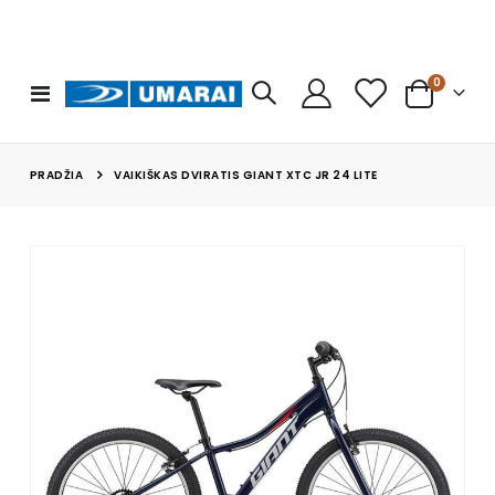
prekės
0
Toggle
Cart
Nav
PRADŽIA
VAIKIŠKAS DVIRATIS GIANT XTC JR 24 LITE
Skip
to
the
end
of
the
images
gallery