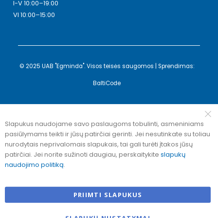
I-V 10:00–19:00
VI 10:00–15:00
© 2025 UAB "Egminda". Visos teisės saugomos | Sprendimas:
BaltiCode
Slapukus naudojame savo paslaugoms tobulinti, asmeniniams
pasiūlymams teikti ir jūsų patirčiai gerinti. Jei nesutinkate su toliau
nurodytais neprivalomais slapukais, tai gali turėti įtakos jūsų
patirčiai. Jei norite sužinoti daugiau, perskaitykite
slapukų
naudojimo politiką
.
PRIIMTI SLAPUKUS