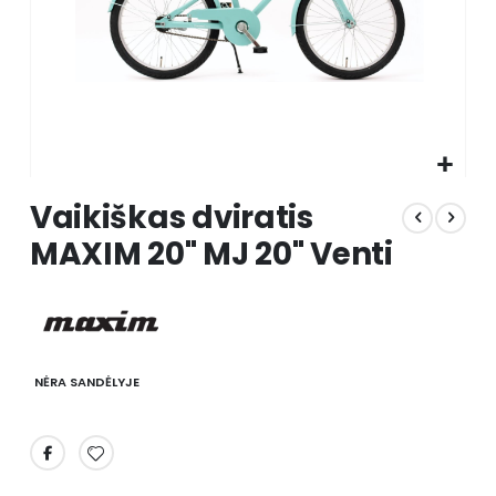
Skip
Vaikiškas dviratis
to
the
MAXIM 20" MJ 20" Venti
beginning
of
the
images
gallery
NĖRA SANDĖLYJE