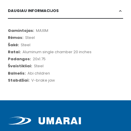
DAUGIAU INFORMACIJOS
Daugiau
MAXIM
informacijos
Steel
Steel
Aluminum single chamber 20 inches
20x1.75
Steel
Abi children
V-brake jaw