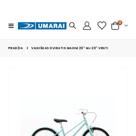
prekės
0
Toggle
Cart
Nav
PRADŽIA
VAIKIŠKAS DVIRATIS MAXIM 20" MJ 20" VENTI
Skip
to
the
end
of
the
images
gallery