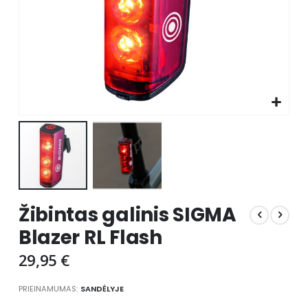
Skip
Žibintas galinis SIGMA
to
the
Blazer RL Flash
beginning
of
29,95 €
the
images
PRIEINAMUMAS:
SANDĖLYJE
gallery