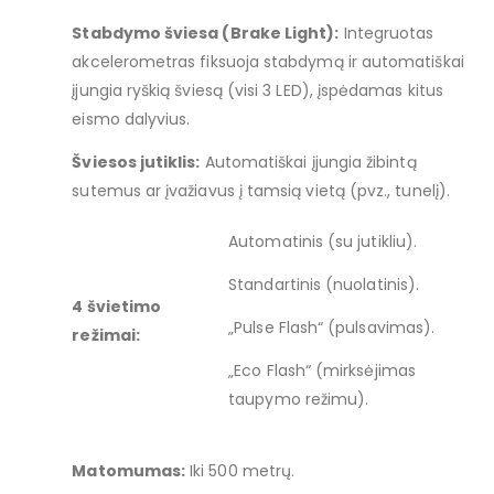
Stabdymo šviesa (Brake Light):
Integruotas
akcelerometras fiksuoja stabdymą ir automatiškai
įjungia ryškią šviesą (visi 3 LED), įspėdamas kitus
eismo dalyvius.
Šviesos jutiklis:
Automatiškai įjungia žibintą
sutemus ar įvažiavus į tamsią vietą (pvz., tunelį).
Automatinis (su jutikliu).
Standartinis (nuolatinis).
4 švietimo
„Pulse Flash“ (pulsavimas).
režimai:
„Eco Flash“ (mirksėjimas
taupymo režimu).
Matomumas:
Iki 500 metrų.