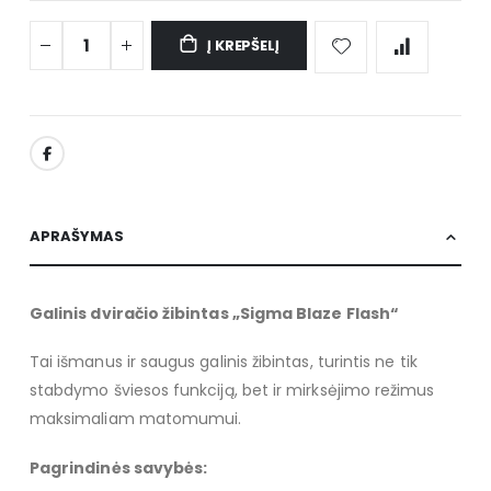
Į KREPŠELĮ
APRAŠYMAS
Galinis dviračio žibintas „Sigma Blaze Flash“
Tai išmanus ir saugus galinis žibintas, turintis ne tik
stabdymo šviesos funkciją, bet ir mirksėjimo režimus
maksimaliam matomumui.
Pagrindinės savybės: