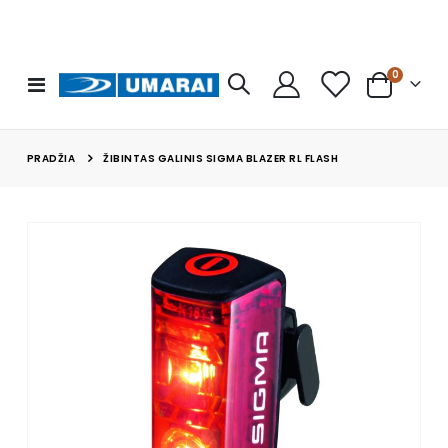
prekės
0
Toggle
Cart
Nav
PRADŽIA
ŽIBINTAS GALINIS SIGMA BLAZER RL FLASH
Skip
to
the
end
of
the
images
gallery