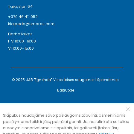
Taikos pr. 64
+370 46 411 052
klaipeda@umaras.com
Darbo laikas:
I-V 10:00–19:00
VI 10:00–15:00
© 2025 UAB "Egminda". Visos teisės saugomos | Sprendimas:
BaltiCode
Slapukus naudojame savo paslaugoms tobulinti, asmeniniams
pasiūlymams teikti ir jūsų patirčiai gerinti. Jei nesutinkate su toliau
nurodytais neprivalomais slapukais, tai gali turėti įtakos jūsų