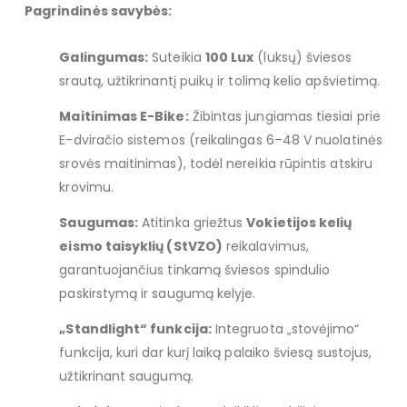
Pagrindinės savybės:
Galingumas:
Suteikia
100 Lux
(luksų) šviesos
srautą, užtikrinantį puikų ir tolimą kelio apšvietimą.
Maitinimas E-Bike:
Žibintas jungiamas tiesiai prie
E-dviračio sistemos (reikalingas 6–48 V nuolatinės
srovės maitinimas), todėl nereikia rūpintis atskiru
krovimu.
Saugumas:
Atitinka griežtus
Vokietijos kelių
eismo taisyklių (StVZO)
reikalavimus,
garantuojančius tinkamą šviesos spindulio
paskirstymą ir saugumą kelyje.
„Standlight“ funkcija:
Integruota „stovėjimo“
funkcija, kuri dar kurį laiką palaiko šviesą sustojus,
užtikrinant saugumą.