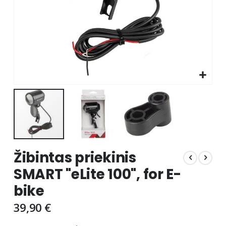
Skip
Žibintas priekinis
to
the
SMART "eLite 100", for E-
beginning
bike
of
the
39,90 €
images
gallery