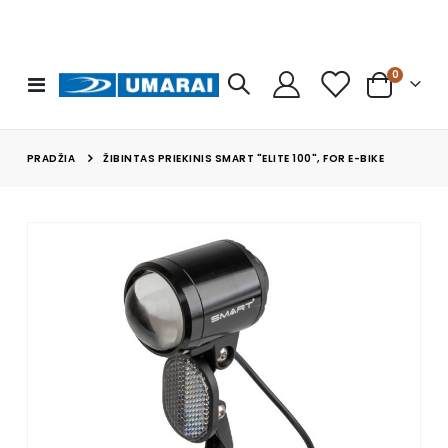
prekės
0
Toggle
Cart
Nav
PRADŽIA
ŽIBINTAS PRIEKINIS SMART "ELITE 100", FOR E-BIKE
Skip
to
the
end
of
the
images
gallery