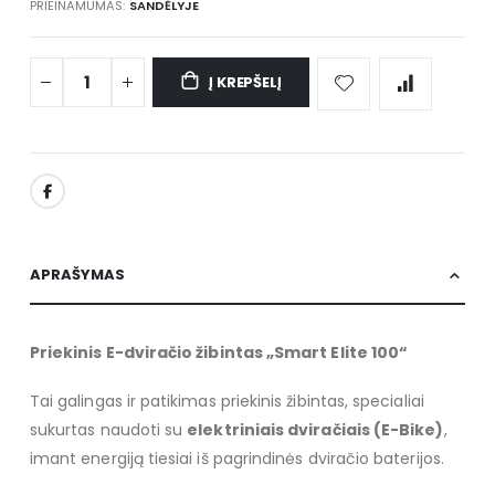
PRIEINAMUMAS:
SANDĖLYJE
Į KREPŠELĮ
APRAŠYMAS
Priekinis E-dviračio žibintas „Smart Elite 100“
Tai galingas ir patikimas priekinis žibintas, specialiai
sukurtas naudoti su
elektriniais dviračiais (E-Bike)
,
imant energiją tiesiai iš pagrindinės dviračio baterijos.