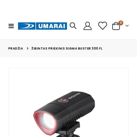
prekės
0
Toggle
Cart
Nav
PRADŽIA
ŽIBINTAS PRIEKINIS SIGMA BUSTER 300 FL
Skip
to
the
end
of
the
images
gallery