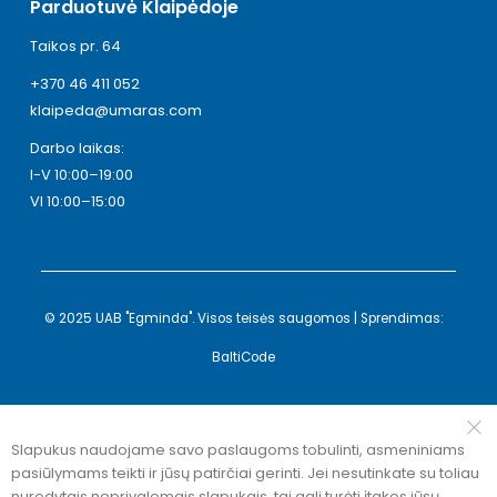
Parduotuvė Klaipėdoje
Taikos pr. 64
+370 46 411 052
klaipeda@umaras.com
Darbo laikas:
I-V 10:00–19:00
VI 10:00–15:00
© 2025 UAB "Egminda". Visos teisės saugomos | Sprendimas:
BaltiCode
Slapukus naudojame savo paslaugoms tobulinti, asmeniniams
pasiūlymams teikti ir jūsų patirčiai gerinti. Jei nesutinkate su toliau
nurodytais neprivalomais slapukais, tai gali turėti įtakos jūsų