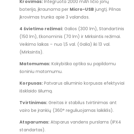
Krovimas:
Integruota 2000 mAh ličio jonų
baterija, įkraunama per
Micro-USB
jungtį. Pilnas
įkrovimas trunka apie 3 valandas.
4 švietimo režimai:
Galios (300 lm), Standartinis
(150 lm), Ekonominis (70 lm) ir Mirksintis režimai.
Veikimo laikas – nuo 1,5 val. (Galia) iki 13 val.
(Mirksintis).
Matomumas:
Kokybiška optika su papildomu
šoniniu matomumu.
Korpusas:
Patvarus aliuminio korpusas efektyviai
išsklaido šilumą.
Tvirtinimas:
Greitas ir stabilus tvirtinimas ant
vairo be įrankių (360° reguliuojamas laikiklis).
Atsparumas:
Atsparus vandens purslams (IPX4
standartas).