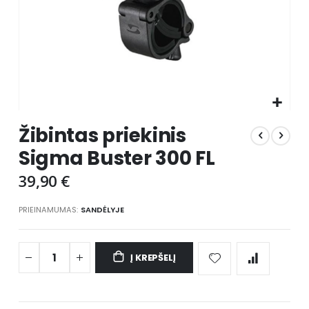
Skip
Žibintas priekinis
to
the
Sigma Buster 300 FL
beginning
of
39,90 €
the
images
PRIEINAMUMAS:
SANDĖLYJE
gallery
Į KREPŠELĮ