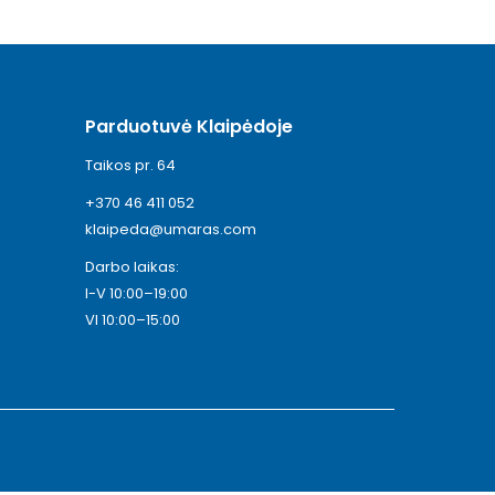
Parduotuvė Klaipėdoje
Taikos pr. 64
+370 46 411 052
klaipeda@umaras.com
Darbo laikas:
I-V 10:00–19:00
VI 10:00–15:00