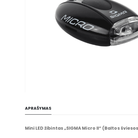
gallery
Skip
to
APRAŠYMAS
the
beginning
of
Mini LED žibintas „SIGMA Micro II“ (Baltos šviesos
the