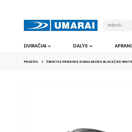
DVIRAČIAI
DALYS
APRAN
PRADŽIA
ŽIBINTAS PRIEKINIS SIGMA MICRO BLACK/LED WHITE
Skip
to
the
end
of
the
images