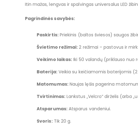
images
Itin mažas, lengvas ir spalvingas universalus LED ž
gallery
Pagrindinės savybės:
Paskirtis:
Priekinis (baltos šviesos) saugos ži
Švietimo režimai:
2 režimai – pastovus ir mirks
Veikimo laikas:
Iki 50 valandų (priklauso nuo 
Baterija:
Veikia su keičiamomis baterijomis (2 x
Matomumas:
Naujas lęšis pagerina matomum
Tvirtinimas:
Lankstus „Velcro“ dirželis (arba „un
Atsparumas:
Atsparus vandeniui.
Svoris:
Tik 20 g.