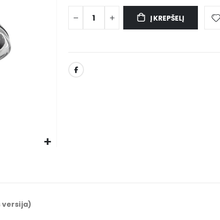
Į KREPŠELĮ
 versija)