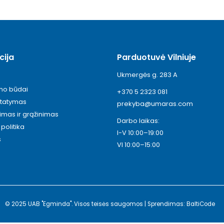
cija
Parduotuvė Vilniuje
Ukmergės g. 283 A
ymo būdai
+370 5 2323 081
statymas
prekyba@umaras.com
timas ir grąžinimas
Darbo laikas:
politika
I-V 10:00–19:00
s
VI 10:00–15:00
© 2025 UAB "Egminda". Visos teisės saugomos | Sprendimas: BaltiCode