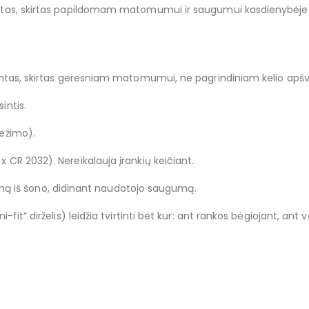
ibintas, skirtas papildomam matomumui ir saugumui kasdienybėje 
bintas, skirtas geresniam matomumui, ne pagrindiniam kelio apšv
intis.
režimo).
 CR 2032). Nereikalauja įrankių keičiant.
ą iš šono, didinant naudotojo saugumą.
i-fit“ dirželis) leidžia tvirtinti bet kur: ant rankos bėgiojant, ant