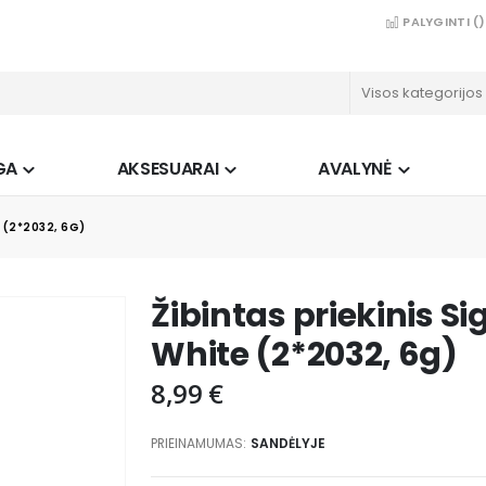
PALYGINTI (
)
GA
AKSESUARAI
AVALYNĖ
 (2*2032, 6G)
Žibintas priekinis S
White (2*2032, 6g)
8,99 €
PRIEINAMUMAS:
SANDĖLYJE