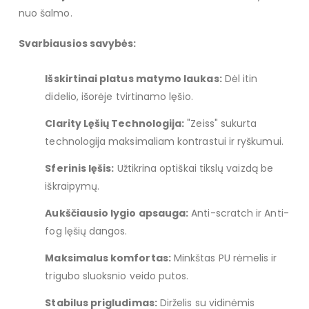
nuo šalmo.
Svarbiausios savybės:
Išskirtinai platus matymo laukas:
Dėl itin
didelio, išorėje tvirtinamo lęšio.
Clarity Lęšių Technologija:
"Zeiss" sukurta
technologija maksimaliam kontrastui ir ryškumui.
Sferinis lęšis:
Užtikrina optiškai tikslų vaizdą be
iškraipymų.
Aukščiausio lygio apsauga:
Anti-scratch ir Anti-
fog lęšių dangos.
Maksimalus komfortas:
Minkštas PU rėmelis ir
trigubo sluoksnio veido putos.
Stabilus prigludimas:
Dirželis su vidinėmis