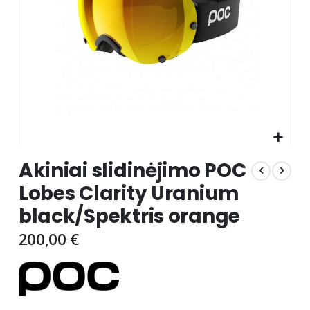
Skip
Akiniai slidinėjimo POC
to
the
Lobes Clarity Uranium
beginning
black/Spektris orange
of
the
200,00 €
images
gallery