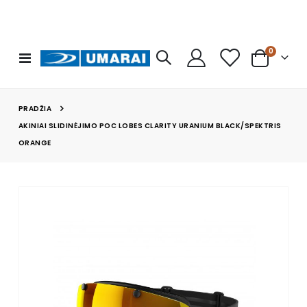
prekės
0
Toggle
Cart
Nav
PRADŽIA
AKINIAI SLIDINĖJIMO POC LOBES CLARITY URANIUM BLACK/SPEKTRIS
ORANGE
Skip
to
the
end
of
the
images
gallery