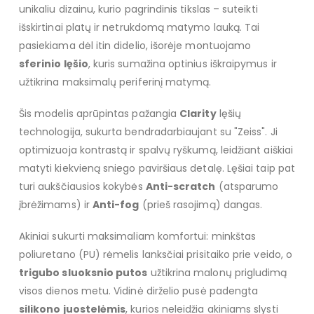
unikaliu dizainu, kurio pagrindinis tikslas – suteikti
išskirtinai platų ir netrukdomą matymo lauką. Tai
pasiekiama dėl itin didelio, išorėje montuojamo
sferinio lęšio
, kuris sumažina optinius iškraipymus ir
užtikrina maksimalų periferinį matymą.
Šis modelis aprūpintas pažangia
Clarity
lęšių
technologija, sukurta bendradarbiaujant su "Zeiss". Ji
optimizuoja kontrastą ir spalvų ryškumą, leidžiant aiškiai
matyti kiekvieną sniego paviršiaus detalę. Lęšiai taip pat
turi aukščiausios kokybės
Anti-scratch
(atsparumo
įbrėžimams) ir
Anti-fog
(prieš rasojimą) dangas.
Akiniai sukurti maksimaliam komfortui: minkštas
poliuretano (PU) rėmelis lanksčiai prisitaiko prie veido, o
trigubo sluoksnio putos
užtikrina malonų prigludimą
visos dienos metu. Vidinė dirželio pusė padengta
silikono juostelėmis
, kurios neleidžia akiniams slysti