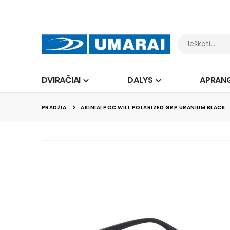
DVIRAČIAI
DALYS
APRAN
PRADŽIA
AKINIAI POC WILL POLARIZED GRP URANIUM BLACK
Skip
to
the
end
of
the
images