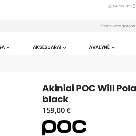
PALYGINTI (
)
GA
AKSESUARAI
AVALYNĖ
Akiniai POC Will Po
black
159,00 €