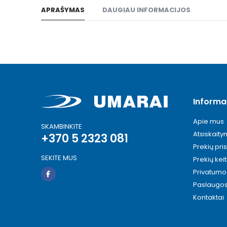
to
APRAŠYMAS
DAUGIAU INFORMACIJOS
the
beginning
of
the
images
gallery
Informa
Apie mus
SKAMBINKITE
Atsiskait
+370 5 2323 081
Prekių pri
SEKITE MUS
Prekių kei
Privatumo 
Paslaugo
Kontaktai