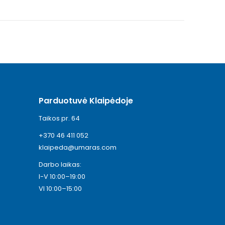
Parduotuvė Klaipėdoje
Taikos pr. 64
+370 46 411 052
klaipeda@umaras.com
Darbo laikas:
I-V 10:00–19:00
VI 10:00–15:00