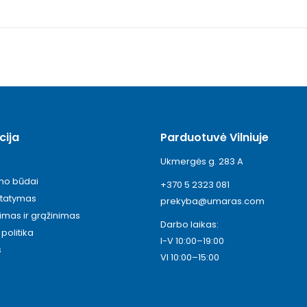
cija
Parduotuvė Vilniuje
Ukmergės g. 283 A
ymo būdai
+370 5 2323 081
statymas
prekyba@umaras.com
timas ir grąžinimas
Darbo laikas:
politika
I-V 10:00–19:00
s
VI 10:00–15:00