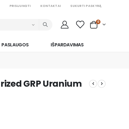
PRISIJUNGTI
KONTAKTAI
SUKURTI PASKYRĄ
prekės
0
Cart
PASLAUGOS
IŠPARDAVIMAS
larized GRP Uranium