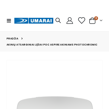
prekės
0
Toggle
Cart
Nav
PRADŽIA
AKINIŲ ATSARGINIAI LĘŠIAI POC ASPIRE AKINIAMS PHOTOCHROMIC
Skip
to
the
end
of
the
images
gallery