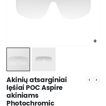
Skip
Akinių atsarginiai
to
the
lęšiai POC Aspire
beginning
akiniams
of
the
Photochromic
images