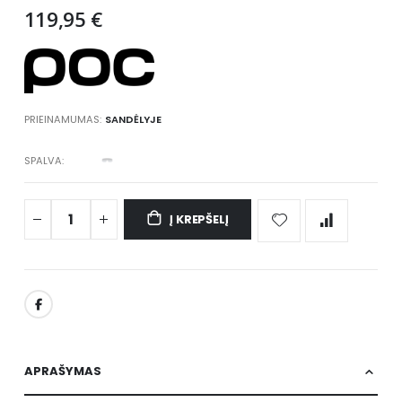
gallery
119,95 €
PRIEINAMUMAS:
SANDĖLYJE
SPALVA
Į KREPŠELĮ
APRAŠYMAS