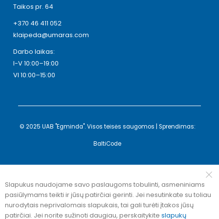
Taikos pr. 64
+370 46 411 052
klaipeda@umaras.com
Darbo laikas:
I-V 10:00–19:00
VI 10:00–15:00
© 2025 UAB "Egminda". Visos teisės saugomos | Sprendimas:
BaltiCode
Slapukus naudojame savo paslaugoms tobulinti, asmeniniams
pasiūlymams teikti ir jūsų patirčiai gerinti. Jei nesutinkate su toliau
nurodytais neprivalomais slapukais, tai gali turėti įtakos jūsų
patirčiai. Jei norite sužinoti daugiau, perskaitykite
slapukų