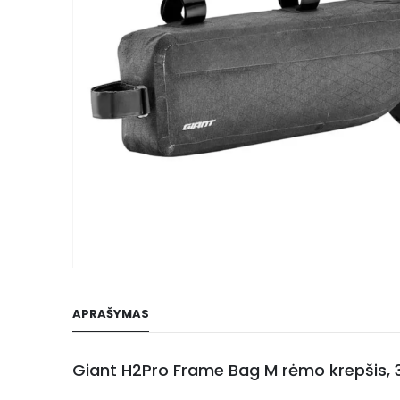
gallery
Skip
to
APRAŠYMAS
the
beginning
of
Giant H2Pro Frame Bag M rėmo krepšis, 3
the