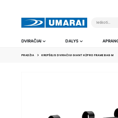
DVIRAČIAI
DALYS
APRAN
PRADŽIA
KREPŠELIS DVIRAČIUI GIANT H2PRO FRAME BAG M
Skip
to
the
end
of
the
images