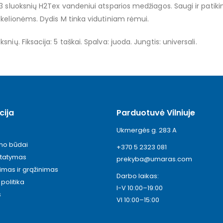
3 sluoksnių H2Tex vandeniui atsparios medžiagos. Saugi ir patikim
 kelionėms. Dydis M tinka vidutiniam rėmui.
nių. Fiksacija: 5 taškai. Spalva: juoda. Jungtis: universali.
cija
Parduotuvė Vilniuje
Ukmergės g. 283 A
ymo būdai
+370 5 2323 081
statymas
prekyba@umaras.com
timas ir grąžinimas
Darbo laikas:
politika
I-V 10:00–19:00
s
VI 10:00–15:00