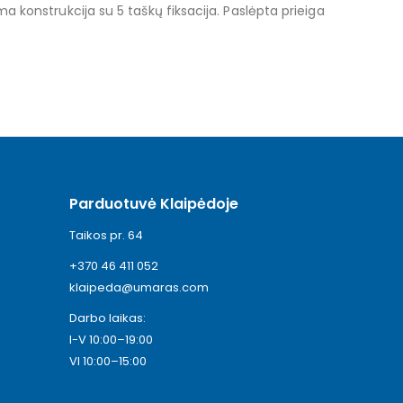
a konstrukcija su 5 taškų fiksacija. Paslėpta prieiga
Parduotuvė Klaipėdoje
Taikos pr. 64
+370 46 411 052
klaipeda@umaras.com
Darbo laikas:
I-V 10:00–19:00
VI 10:00–15:00