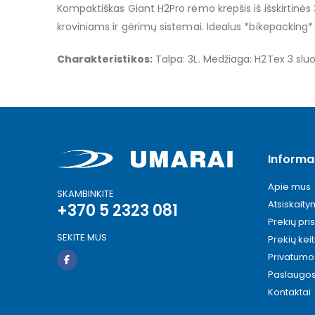
Kompaktiškas Giant H2Pro rėmo krepšis iš išskirtinės 
images
gallery
kroviniams ir gėrimų sistemai. Idealus *bikepacking*
Charakteristikos:
Talpa: 3L. Medžiaga: H2Tex 3 sluoks
Informa
Apie mus
SKAMBINKITE
Atsiskait
+370 5 2323 081
Prekių pri
SEKITE MUS
Prekių kei
Privatumo 
Paslaugo
Kontaktai