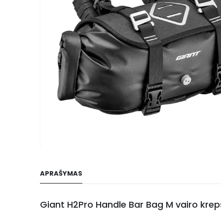
gallery
Skip
to
APRAŠYMAS
the
beginning
of
Giant H2Pro Handle Bar Bag M vairo krepš
the