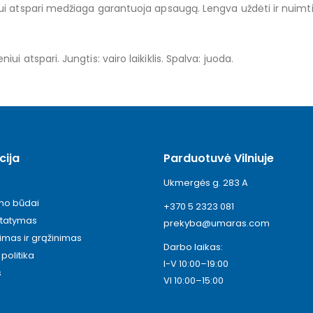
 atspari medžiaga garantuoja apsaugą. Lengva uždėti ir nuimti. Sk
i atspari. Jungtis: vairo laikiklis. Spalva: juoda.
cija
Parduotuvė Vilniuje
Ukmergės g. 283 A
ymo būdai
+370 5 2323 081
statymas
prekyba@umaras.com
timas ir grąžinimas
Darbo laikas:
politika
I-V 10:00–19:00
s
VI 10:00–15:00