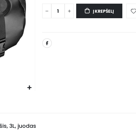
Į KREPŠELĮ
is, 3L, juodas