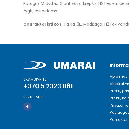
Patogus M dydžio Giant vairo krepšis. H2Tex vandeniui
images
gallery
žygių dviračiams.
Charakteristikos:
Talpa: 3L. Medžiaga: H2Tex vandeniu
Informa
Apie mus
SKAMBINKITE
Atsiskait
+370 5 2323 081
Prekių pri
SEKITE MUS
Prekių kei
Privatumo 
Paslaugo
Kontaktai