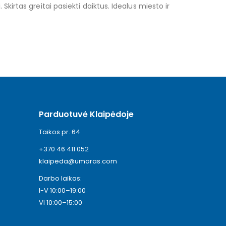
irtas greitai pasiekti daiktus. Idealus miesto ir
Parduotuvė Klaipėdoje
Taikos pr. 64
+370 46 411 052
klaipeda@umaras.com
Darbo laikas:
I-V 10:00–19:00
VI 10:00–15:00