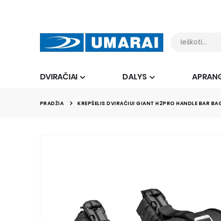
DVIRAČIAI
DALYS
APRAN
PRADŽIA
KREPŠELIS DVIRAČIUI GIANT H2PRO HANDLE BAR BA
Skip
to
the
end
of
the
images